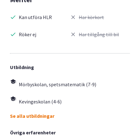
Kan utföra HLR
Har körkort
Röker ej
Har tillgång till bil
Utbildning
Mörbyskolan, spetsmatematik (7-9)
Kevingeskolan (4-6)
Se alla utbildningar
Övriga erfarenheter