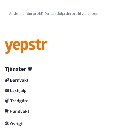
Är det här din profil? Du kan dölja din profil via appen
Tjänster 🛎
👶 Barnvakt
📖 Läxhjälp
🍃 Trädgård
🐕 Hundvakt
🛠 Övrigt