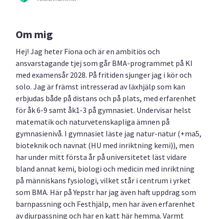
Om mig
Hej! Jag heter Fiona och är en ambitiös och
ansvarstagande tjej som går BMA-programmet på KI
med examensår 2028. På fritiden sjunger jag i kör och
solo. Jag är främst intresserad av läxhjälp som kan
erbjudas både på distans och på plats, med erfarenhet
för åk 6-9 samt åk1-3 på gymnasiet. Undervisar helst
matematik och naturvetenskapliga ämnen på
gymnasienivå. I gymnasiet läste jag natur-natur (+ma5,
bioteknik och navnat (HU med inriktning kemi)), men
har under mitt första år på universitetet läst vidare
bland annat kemi, biologi och medicin med inriktning
på människans fysiologi, vilket står i centrum i yrket
som BMA. Här på Yepstr har jag även haft uppdrag som
barnpassning och Festhjälp, men har även erfarenhet
av djurpassning och har en katt här hemma. Varmt