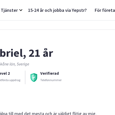
Tjänster
15-24 år och jobba via Yepstr?
För föret
briel, 21 år
 Skåne län, Sverige
evel 2
Verifierad
utförda uppdrag
Telefonnummer
älpa till med det mesta och är väldigt flitig av mig.