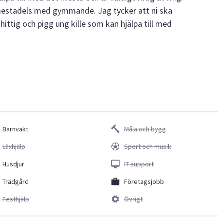
l mestadels med gymmande. Jag tycker att ni ska
åhittig och pigg ung kille som kan hjälpa till med
Barnvakt
Måla och bygg
Läxhjälp
Sport och musik
Husdjur
IT support
Trädgård
Företagsjobb
Festhjälp
Övrigt