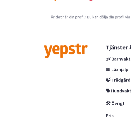
Är det här din profil? Du kan dölja din profil vi
Tjänster 
👶 Barnvakt
📖 Läxhjälp
🍃 Trädgård
🐕 Hundvak
🛠 Övrigt
Pris