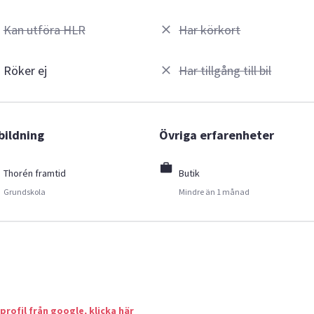
Kan utföra HLR
Har körkort
Röker ej
Har tillgång till bil
bildning
Övriga erfarenheter
Thorén framtid
Butik
Grundskola
Mindre än 1 månad
 profil från google, klicka här