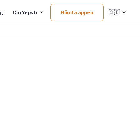
ag
Om Yepstr
Hämta appen
🇸🇪