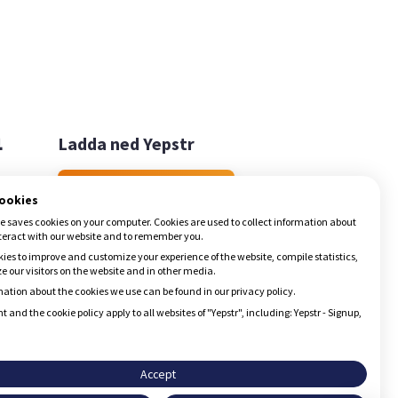

Ladda ned Yepstr
Ladda ned Yepstr
cookies
e saves cookies on your computer. Cookies are used to collect information about
teract with our website and to remember you.
ies to improve and customize your experience of the website, compile statistics,
 our visitors on the website and in other media.
ation about the cookies we use can be found in our privacy policy.
t and the cookie policy apply to all websites of "Yepstr", including: Yepstr - Signup,
Accept