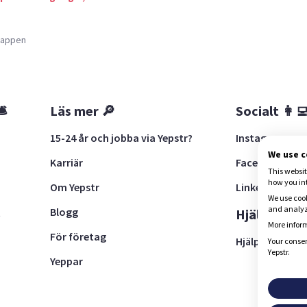
a appen
🛎
Läs mer 🔎
Socialt 👩‍
15-24 år och jobba via Yepstr?
Instagram
We use 
Karriär
Facebook
This websit
how you in
Om Yepstr
LinkedIn
We use cook
and analyze
Blogg
t
Hjälp 🚨
More inform
För företag
Hjälpcenter
Your consen
Yepstr.
Yeppar