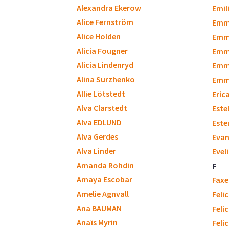
Alexandra Ekerow
Emili
Alice Fernström
Emm
Alice Holden
Emm
Alicia Fougner
Emm
Alicia Lindenryd
Emm
Alina Surzhenko
Emmy
Allie Lötstedt
Eric
Alva Clarstedt
Este
Alva EDLUND
Este
Alva Gerdes
Evan
Alva Linder
Evel
Amanda Rohdin
F
Amaya Escobar
Faxe
Amelie Agnvall
Feli
Ana BAUMAN
Feli
Anaïs Myrin
Feli