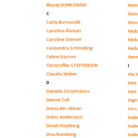
Blazej GUMKOWSKI
Hann
C
Hann
Carla Bornacelli
Hava
Carolina Åhman
Hedd
Caroline Sterner
Hedv
Cassandra Schmeling
Hedv
Celine Garzon
Herm
Christoffer STEFFENSEN
I
Claudia Weber
Ida 
D
Inez
Daniela Strojmanov
Inez
Denise Tall
Ingr
Diana Mir-Akbari
Iris
Didric Andersson
Isab
Dinah Höjeberg
Isab
Disa Ramberg
Isabe