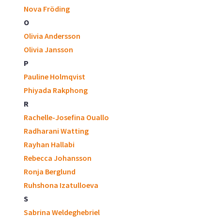
Nova Fröding
O
Olivia Andersson
Olivia Jansson
P
Pauline Holmqvist
Phiyada Rakphong
R
Rachelle-Josefina Ouallo
Radharani Watting
Rayhan Hallabi
Rebecca Johansson
Ronja Berglund
Ruhshona Izatulloeva
S
Sabrina Weldeghebriel