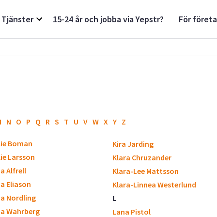
Tjänster
15-24 år och jobba via Yepstr?
För föret
M
N
O
P
Q
R
S
T
U
V
W
X
Y
Z
lie Boman
Kira Jarding
ie Larsson
Klara Chruzander
a Alfrell
Klara-Lee Mattsson
ia Eliason
Klara-Linnea Westerlund
ia Nordling
L
ia Wahrberg
Lana Pistol