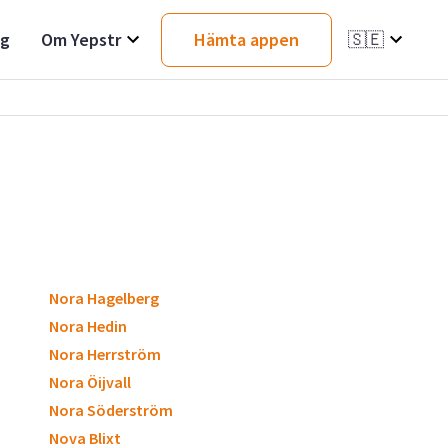
ag
Om Yepstr
Hämta appen
🇸🇪
Nora Hagelberg
Nora Hedin
Nora Herrström
Nora Öijvall
Nora Söderström
Nova Blixt