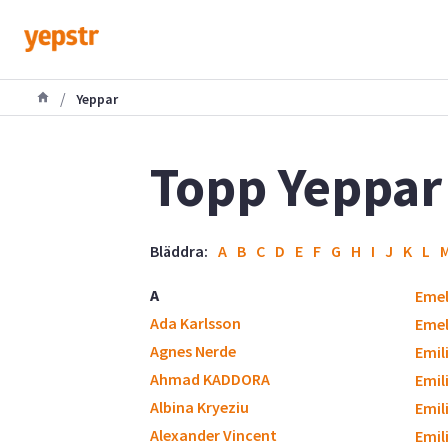
/
Yeppar
Topp Yeppar
Bläddra:
A
B
C
D
E
F
G
H
I
J
K
L
A
Eme
Ada Karlsson
Emel
Agnes Nerde
Emili
Ahmad KADDORA
Emil
Albina Kryeziu
Emil
Alexander Vincent
Emil