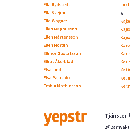
Ella Rydstedt
Just
Ella Svejme
K
Ella Wagner
Kajs
Ellen Magnusson
Kajs
Ellen Mårtensson
Kajs
Ellen Nordin
Kare
Ellinor Gustafsson
Kari
Elliot Åkerblad
Kari
Elsa Lind
Kati
Elsa Pajusalo
Keli
Embla Mathiasson
Kers
Tjänster 
👶 Barnvakt