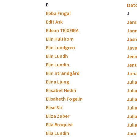
E
Isat
Ebba Fingal
J
Edit Ask
Jam
Edson TEIXEIRA
Jan
Elin Hultbom
Jasm
Elin Lundgren
Java
Elin Lundh
Jenn
Elin Lundin
Jent
Elin Strandgård
Joh
Elina Ljung
Juli
Elisabet Hedin
Juli
Elisabeth Fogelin
Juli
Elise Sti
Julia
Eliza Zuber
Juli
Ella Broquist
Juli
Ella Lundin
Juni