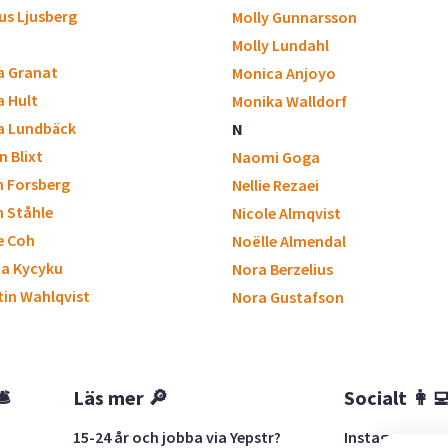
us Ljusberg
Molly Gunnarsson
Molly Lundahl
a Granat
Monica Anjoyo
a Hult
Monika Walldorf
a Lundbäck
N
n Blixt
Naomi Goga
n Forsberg
Nellie Rezaei
n Ståhle
Nicole Almqvist
e Coh
Noëlle Almendal
na Kycyku
Nora Berzelius
tin Wahlqvist
Nora Gustafson
🛎
Läs mer 🔎
Socialt 👩‍
15-24 år och jobba via Yepstr?
Instagram