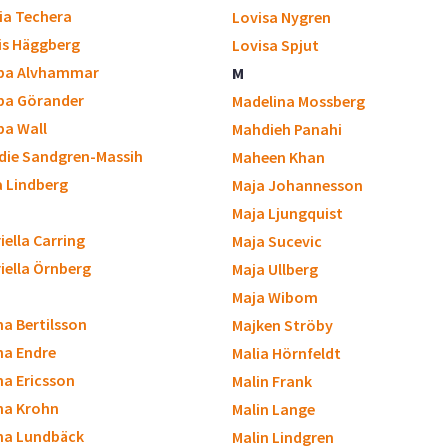
cia Techera
Lovisa Nygren
is Häggberg
Lovisa Spjut
ppa Alvhammar
M
ppa Görander
Madelina Mossberg
ppa Wall
Mahdieh Panahi
die Sandgren-Massih
Maheen Khan
a Lindberg
Maja Johannesson
Maja Ljungquist
iella Carring
Maja Sucevic
iella Örnberg
Maja Ullberg
Maja Wibom
a Bertilsson
Majken Ströby
a Endre
Malia Hörnfeldt
a Ericsson
Malin Frank
na Krohn
Malin Lange
na Lundbäck
Malin Lindgren