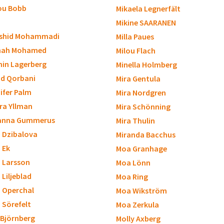
ou Bobb
Mikaela Legnerfält
Mikine SAARANEN
shid Mohammadi
Milla Paues
nah Mohamed
Milou Flach
in Lagerberg
Minella Holmberg
d Qorbani
Mira Gentula
ifer Palm
Mira Nordgren
ra Yllman
Mira Schönning
anna Gummerus
Mira Thulin
a Dzibalova
Miranda Bacchus
a Ek
Moa Granhage
a Larsson
Moa Lönn
 Liljeblad
Moa Ring
a Operchal
Moa Wikström
a Sörefelt
Moa Zerkula
 Björnberg
Molly Axberg