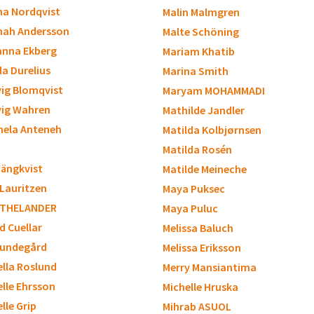
a Nordqvist
Malin Malmgren
ah Andersson
Malte Schöning
nna Ekberg
Mariam Khatib
a Durelius
Marina Smith
ig Blomqvist
Maryam MOHAMMADI
ig Wahren
Mathilde Jandler
ela Anteneh
Matilda Kolbjørnsen
Matilda Rosén
Vängkvist
Matilde Meineche
 Lauritzen
Maya Puksec
 THELANDER
Maya Puluc
id Cuellar
Melissa Baluch
 Lundegård
Melissa Eriksson
ella Roslund
Merry Mansiantima
elle Ehrsson
Michelle Hruska
lle Grip
Mihrab ASUOL