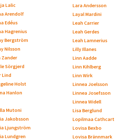
ja Lalic
Lara Andersson
a Arendolf
Layal Mardini
a Edéus
Leah Carrier
a Hagrenius
Leah Gerdes
y Bergström
Leah Lamnerius
 Nilsson
Lilly Illanes
a Zander
Linn Aadde
lle Sörgjerd
Linn Kihlberg
r Lind
Linn Wirk
geline Holst
Linnea Joelsson
ina Hanlon
Linnea Josefsson
Linnea Widell
lla Mutoni
Lisa Berglund
cia Jakobsson
Lopilmaa Cathcart
cia Ljungström
Lovisa Bexbo
cia Lundgren
Lovisa Brännmark