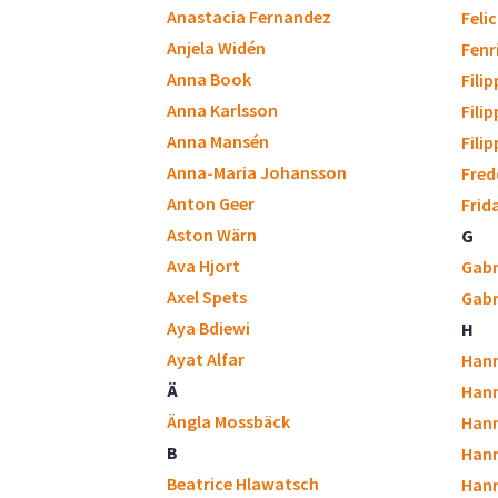
Anastacia Fernandez
Feli
Anjela Widén
Fenr
Anna Book
Fili
Anna Karlsson
Fili
Anna Mansén
Fili
Anna-Maria Johansson
Fred
Anton Geer
Frid
Aston Wärn
G
Ava Hjort
Gabr
Axel Spets
Gabr
Aya Bdiewi
H
Ayat Alfar
Hann
Ä
Hann
Ängla Mossbäck
Hann
B
Han
Beatrice Hlawatsch
Han