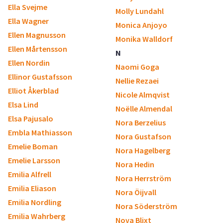
Ella Svejme
Molly Lundahl
Ella Wagner
Monica Anjoyo
Ellen Magnusson
Monika Walldorf
Ellen Mårtensson
N
Ellen Nordin
Naomi Goga
Ellinor Gustafsson
Nellie Rezaei
Elliot Åkerblad
Nicole Almqvist
Elsa Lind
Noëlle Almendal
Elsa Pajusalo
Nora Berzelius
Embla Mathiasson
Nora Gustafson
Emelie Boman
Nora Hagelberg
Emelie Larsson
Nora Hedin
Emilia Alfrell
Nora Herrström
Emilia Eliason
Nora Öijvall
Emilia Nordling
Nora Söderström
Emilia Wahrberg
Nova Blixt