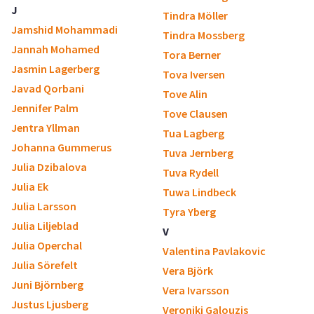
J
Tindra Möller
Jamshid Mohammadi
Tindra Mossberg
Jannah Mohamed
Tora Berner
Jasmin Lagerberg
Tova Iversen
Javad Qorbani
Tove Alin
Jennifer Palm
Tove Clausen
Jentra Yllman
Tua Lagberg
Johanna Gummerus
Tuva Jernberg
Julia Dzibalova
Tuva Rydell
Julia Ek
Tuwa Lindbeck
Julia Larsson
Tyra Yberg
Julia Liljeblad
V
Julia Operchal
Valentina Pavlakovic
Julia Sörefelt
Vera Björk
Juni Björnberg
Vera Ivarsson
Justus Ljusberg
Veroniki Galouzis