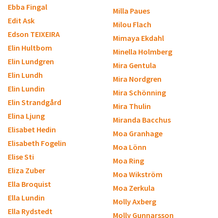
Ebba Fingal
Milla Paues
Edit Ask
Milou Flach
Edson TEIXEIRA
Mimaya Ekdahl
Elin Hultbom
Minella Holmberg
Elin Lundgren
Mira Gentula
Elin Lundh
Mira Nordgren
Elin Lundin
Mira Schönning
Elin Strandgård
Mira Thulin
Elina Ljung
Miranda Bacchus
Elisabet Hedin
Moa Granhage
Elisabeth Fogelin
Moa Lönn
Elise Sti
Moa Ring
Eliza Zuber
Moa Wikström
Ella Broquist
Moa Zerkula
Ella Lundin
Molly Axberg
Ella Rydstedt
Molly Gunnarsson