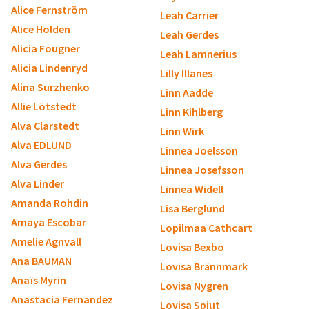
Alice Fernström
Leah Carrier
Alice Holden
Leah Gerdes
Alicia Fougner
Leah Lamnerius
Alicia Lindenryd
Lilly Illanes
Alina Surzhenko
Linn Aadde
Allie Lötstedt
Linn Kihlberg
Alva Clarstedt
Linn Wirk
Alva EDLUND
Linnea Joelsson
Alva Gerdes
Linnea Josefsson
Alva Linder
Linnea Widell
Amanda Rohdin
Lisa Berglund
Amaya Escobar
Lopilmaa Cathcart
Amelie Agnvall
Lovisa Bexbo
Ana BAUMAN
Lovisa Brännmark
Anaïs Myrin
Lovisa Nygren
Anastacia Fernandez
Lovisa Spjut