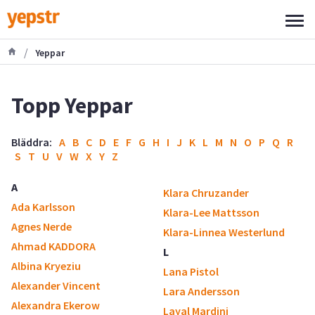
/
Yeppar
Topp Yeppar
Bläddra:
A
B
C
D
E
F
G
H
I
J
K
L
M
N
O
P
Q
R
S
T
U
V
W
X
Y
Z
A
Klara Chruzander
Ada Karlsson
Klara-Lee Mattsson
Agnes Nerde
Klara-Linnea Westerlund
Ahmad KADDORA
L
Albina Kryeziu
Lana Pistol
Alexander Vincent
Lara Andersson
Alexandra Ekerow
Layal Mardini