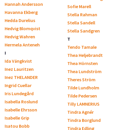
Hannah Andersson
Sofie Marell
Havanna Ekberg
Stella Rahman
Hedda Durelius
Stella Sandell
Hedvig Blomqvist
Stella Sandgren
Hedvig Wahren
T
Hermela Anteneh
Tendo Tamale
I
Thea Heljebrandt
Ida Vängkvist
Thea Hörnsten
Inez Lauritzen
Thea Lundström
Inez THELANDER
Theres Ström
Ingrid Cuellar
Tilde Lundholm
Iris Lundegård
Tilde Pedersen
Isabella Roslund
Tilly LAMNERIUS
Isabelle Ehrsson
Tindra Agnér
Isabelle Grip
Tindra Borglund
Isatou Bobb
Tindra Edling