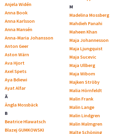
Anjela Widén
M
Anna Book
Madelina Mossberg
Anna Karlsson
Mahdieh Panahi
Anna Mansén
Maheen Khan
Anna-Maria Johansson
Maja Johannesson
Anton Geer
Maja Ljungquist
Aston Wärn
Maja Sucevic
Ava Hjort
Maja Ullberg
Axel Spets
Maja Wibom
Aya Bdiewi
Majken Ströby
Ayat Alfar
Malia Hörnfeldt
Ä
Malin Frank
Ängla Mossbäck
Malin Lange
B
Malin Lindgren
Beatrice Hlawatsch
Malin Malmgren
Blazej GUMKOWSKI
Malte Schöning