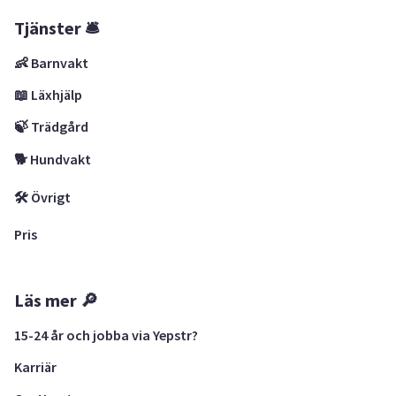
Tjänster 🛎
👶 Barnvakt
📖 Läxhjälp
🍃 Trädgård
🐕 Hundvakt
🛠 Övrigt
Pris
Läs mer 🔎
15-24 år och jobba via Yepstr?
Karriär