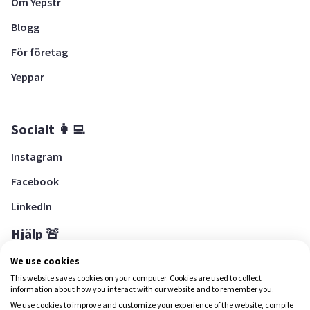
Om Yepstr
Blogg
För företag
Yeppar
Socialt 👩‍💻
Instagram
Facebook
LinkedIn
Hjälp 🚨
Hjälpcenter
We use cookies
This website saves cookies on your computer. Cookies are used to collect
information about how you interact with our website and to remember you.
We use cookies to improve and customize your experience of the website, compile