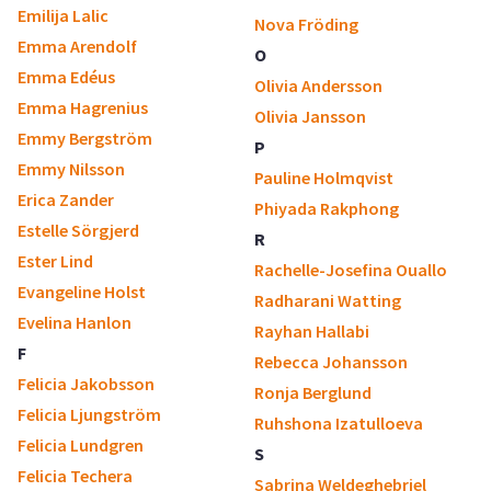
Emilija Lalic
Nova Fröding
Emma Arendolf
O
Emma Edéus
Olivia Andersson
Emma Hagrenius
Olivia Jansson
Emmy Bergström
P
Emmy Nilsson
Pauline Holmqvist
Erica Zander
Phiyada Rakphong
Estelle Sörgjerd
R
Ester Lind
Rachelle-Josefina Ouallo
Evangeline Holst
Radharani Watting
Evelina Hanlon
Rayhan Hallabi
F
Rebecca Johansson
Felicia Jakobsson
Ronja Berglund
Felicia Ljungström
Ruhshona Izatulloeva
Felicia Lundgren
S
Felicia Techera
Sabrina Weldeghebriel