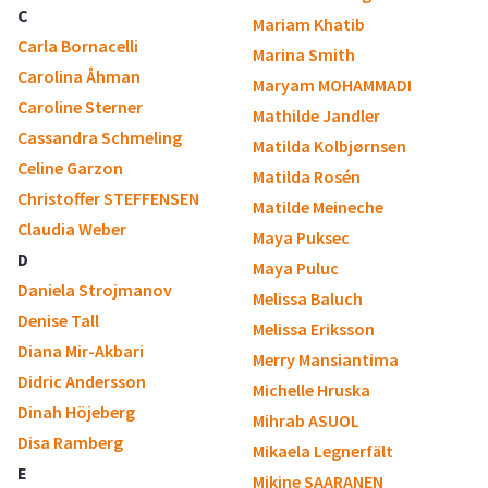
C
Mariam Khatib
Carla Bornacelli
Marina Smith
Carolina Åhman
Maryam MOHAMMADI
Caroline Sterner
Mathilde Jandler
Cassandra Schmeling
Matilda Kolbjørnsen
Celine Garzon
Matilda Rosén
Christoffer STEFFENSEN
Matilde Meineche
Claudia Weber
Maya Puksec
D
Maya Puluc
Daniela Strojmanov
Melissa Baluch
Denise Tall
Melissa Eriksson
Diana Mir-Akbari
Merry Mansiantima
Didric Andersson
Michelle Hruska
Dinah Höjeberg
Mihrab ASUOL
Disa Ramberg
Mikaela Legnerfält
E
Mikine SAARANEN