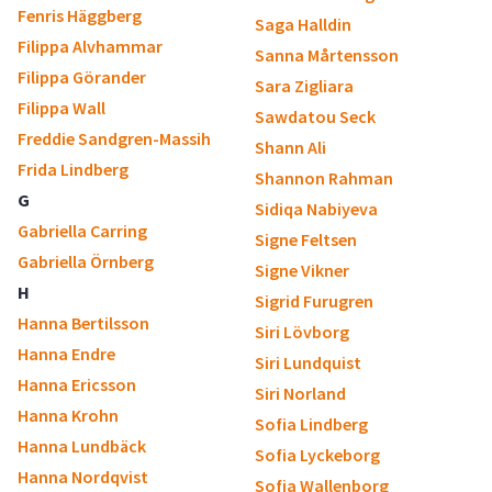
Fenris Häggberg
Saga Halldin
Filippa Alvhammar
Sanna Mårtensson
Filippa Görander
Sara Zigliara
Filippa Wall
Sawdatou Seck
Freddie Sandgren-Massih
Shann Ali
Frida Lindberg
Shannon Rahman
G
Sidiqa Nabiyeva
Gabriella Carring
Signe Feltsen
Gabriella Örnberg
Signe Vikner
H
Sigrid Furugren
Hanna Bertilsson
Siri Lövborg
Hanna Endre
Siri Lundquist
Hanna Ericsson
Siri Norland
Hanna Krohn
Sofia Lindberg
Hanna Lundbäck
Sofia Lyckeborg
Hanna Nordqvist
Sofia Wallenborg