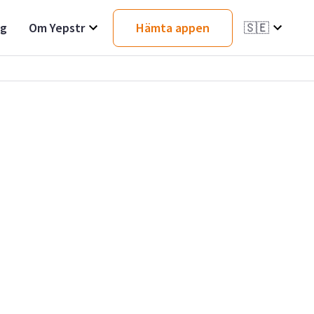
ag
Om Yepstr
Hämta appen
🇸🇪