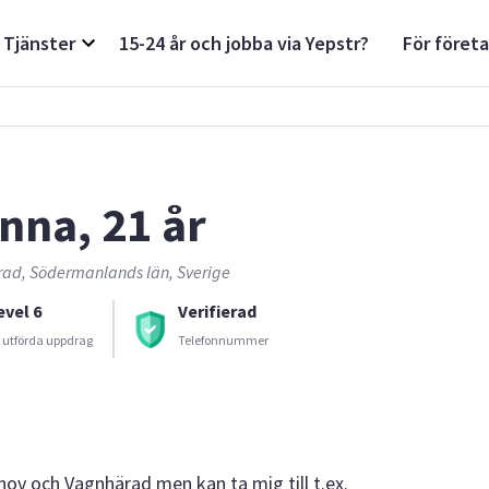
Tjänster
15-24 år och jobba via Yepstr?
För föret
nna, 21 år
ad, Södermanlands län, Sverige
evel 6
Verifierad
 utförda uppdrag
Telefonnummer
nhov och Vagnhärad men kan ta mig till t.ex.