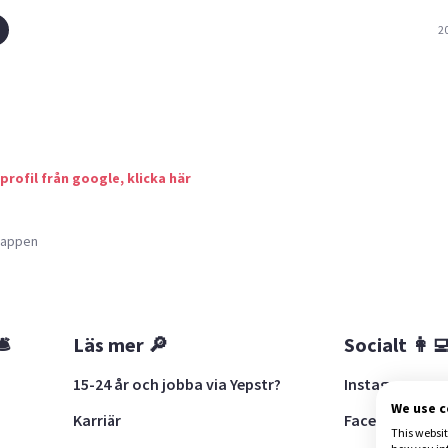
2
 profil från google, klicka här
a appen
🛎
Läs mer 🔎
Socialt 👩‍
15-24 år och jobba via Yepstr?
Instagram
We use 
Karriär
Facebook
This websit