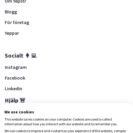
Om Yepstr
Blogg
För företag
Yeppar
Socialt 👩‍💻
Instagram
Facebook
LinkedIn
Hjälp 🚨
Hjälpcenter
We use cookies
This website saves cookies on your computer. Cookies are used to collect
information about how you interact with our website and to remember you.
We use cookies to improve and customize your experience of the website, compile