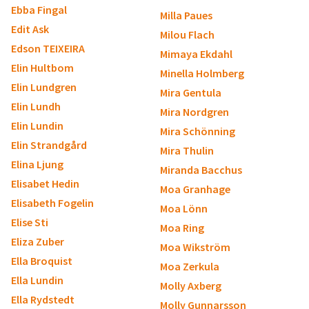
Ebba Fingal
Milla Paues
Edit Ask
Milou Flach
Edson TEIXEIRA
Mimaya Ekdahl
Elin Hultbom
Minella Holmberg
Elin Lundgren
Mira Gentula
Elin Lundh
Mira Nordgren
Elin Lundin
Mira Schönning
Elin Strandgård
Mira Thulin
Elina Ljung
Miranda Bacchus
Elisabet Hedin
Moa Granhage
Elisabeth Fogelin
Moa Lönn
Elise Sti
Moa Ring
Eliza Zuber
Moa Wikström
Ella Broquist
Moa Zerkula
Ella Lundin
Molly Axberg
Ella Rydstedt
Molly Gunnarsson