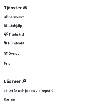
Tjänster 🛎
👶 Barnvakt
📖 Läxhjälp
🍃 Trädgård
🐕 Hundvakt
🛠 Övrigt
Pris
Läs mer 🔎
15-24 år och jobba via Yepstr?
Karriär