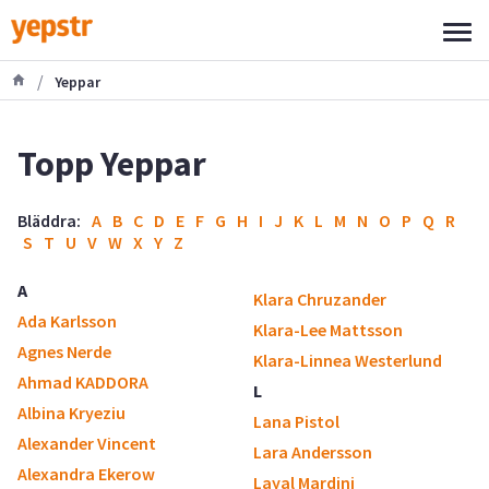
/
Yeppar
Topp Yeppar
Bläddra:
A
B
C
D
E
F
G
H
I
J
K
L
M
N
O
P
Q
R
S
T
U
V
W
X
Y
Z
A
Klara Chruzander
Ada Karlsson
Klara-Lee Mattsson
Agnes Nerde
Klara-Linnea Westerlund
Ahmad KADDORA
L
Albina Kryeziu
Lana Pistol
Alexander Vincent
Lara Andersson
Alexandra Ekerow
Layal Mardini