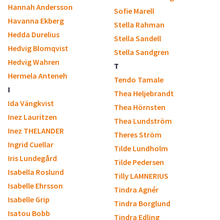
Hannah Andersson
Sofie Marell
Havanna Ekberg
Stella Rahman
Hedda Durelius
Stella Sandell
Hedvig Blomqvist
Stella Sandgren
Hedvig Wahren
T
Hermela Anteneh
Tendo Tamale
I
Thea Heljebrandt
Ida Vängkvist
Thea Hörnsten
Inez Lauritzen
Thea Lundström
Inez THELANDER
Theres Ström
Ingrid Cuellar
Tilde Lundholm
Iris Lundegård
Tilde Pedersen
Isabella Roslund
Tilly LAMNERIUS
Isabelle Ehrsson
Tindra Agnér
Isabelle Grip
Tindra Borglund
Isatou Bobb
Tindra Edling