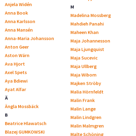
Anjela Widén
M
Anna Book
Madelina Mossberg
Anna Karlsson
Mahdieh Panahi
Anna Mansén
Maheen Khan
Anna-Maria Johansson
Maja Johannesson
Anton Geer
Maja Ljungquist
Aston Wärn
Maja Sucevic
Ava Hjort
Maja Ullberg
Axel Spets
Maja Wibom
Aya Bdiewi
Majken Ströby
Ayat Alfar
Malia Hörnfeldt
Ä
Malin Frank
Ängla Mossbäck
Malin Lange
B
Malin Lindgren
Beatrice Hlawatsch
Malin Malmgren
Blazej GUMKOWSKI
Malte Schöning