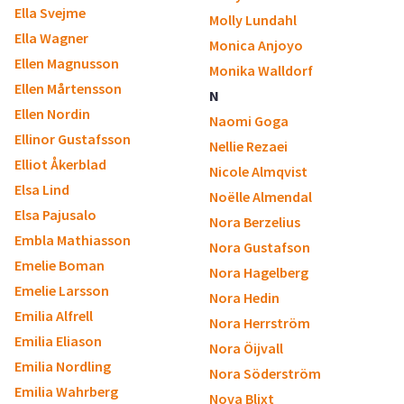
Ella Svejme
Molly Lundahl
Ella Wagner
Monica Anjoyo
Ellen Magnusson
Monika Walldorf
Ellen Mårtensson
N
Ellen Nordin
Naomi Goga
Ellinor Gustafsson
Nellie Rezaei
Elliot Åkerblad
Nicole Almqvist
Elsa Lind
Noëlle Almendal
Elsa Pajusalo
Nora Berzelius
Embla Mathiasson
Nora Gustafson
Emelie Boman
Nora Hagelberg
Emelie Larsson
Nora Hedin
Emilia Alfrell
Nora Herrström
Emilia Eliason
Nora Öijvall
Emilia Nordling
Nora Söderström
Emilia Wahrberg
Nova Blixt