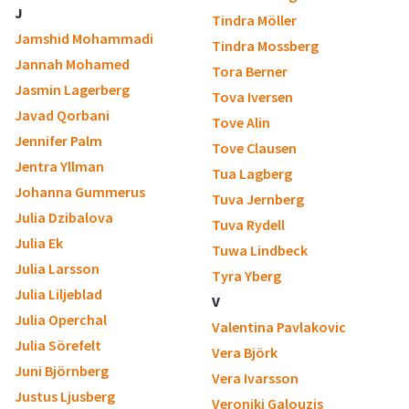
J
Tindra Möller
Jamshid Mohammadi
Tindra Mossberg
Jannah Mohamed
Tora Berner
Jasmin Lagerberg
Tova Iversen
Javad Qorbani
Tove Alin
Jennifer Palm
Tove Clausen
Jentra Yllman
Tua Lagberg
Johanna Gummerus
Tuva Jernberg
Julia Dzibalova
Tuva Rydell
Julia Ek
Tuwa Lindbeck
Julia Larsson
Tyra Yberg
Julia Liljeblad
V
Julia Operchal
Valentina Pavlakovic
Julia Sörefelt
Vera Björk
Juni Björnberg
Vera Ivarsson
Justus Ljusberg
Veroniki Galouzis