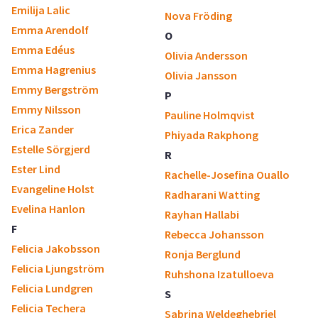
Emilija Lalic
Nova Fröding
Emma Arendolf
O
Emma Edéus
Olivia Andersson
Emma Hagrenius
Olivia Jansson
Emmy Bergström
P
Emmy Nilsson
Pauline Holmqvist
Erica Zander
Phiyada Rakphong
Estelle Sörgjerd
R
Ester Lind
Rachelle-Josefina Ouallo
Evangeline Holst
Radharani Watting
Evelina Hanlon
Rayhan Hallabi
F
Rebecca Johansson
Felicia Jakobsson
Ronja Berglund
Felicia Ljungström
Ruhshona Izatulloeva
Felicia Lundgren
S
Felicia Techera
Sabrina Weldeghebriel