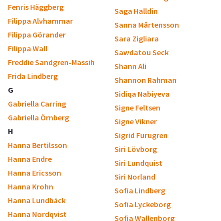
Fenris Häggberg
Saga Halldin
Filippa Alvhammar
Sanna Mårtensson
Filippa Görander
Sara Zigliara
Filippa Wall
Sawdatou Seck
Freddie Sandgren-Massih
Shann Ali
Frida Lindberg
Shannon Rahman
G
Sidiqa Nabiyeva
Gabriella Carring
Signe Feltsen
Gabriella Örnberg
Signe Vikner
H
Sigrid Furugren
Hanna Bertilsson
Siri Lövborg
Hanna Endre
Siri Lundquist
Hanna Ericsson
Siri Norland
Hanna Krohn
Sofia Lindberg
Hanna Lundbäck
Sofia Lyckeborg
Hanna Nordqvist
Sofia Wallenborg