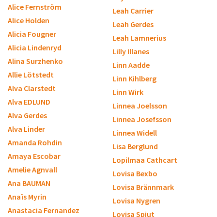
Alice Fernström
Leah Carrier
Alice Holden
Leah Gerdes
Alicia Fougner
Leah Lamnerius
Alicia Lindenryd
Lilly Illanes
Alina Surzhenko
Linn Aadde
Allie Lötstedt
Linn Kihlberg
Alva Clarstedt
Linn Wirk
Alva EDLUND
Linnea Joelsson
Alva Gerdes
Linnea Josefsson
Alva Linder
Linnea Widell
Amanda Rohdin
Lisa Berglund
Amaya Escobar
Lopilmaa Cathcart
Amelie Agnvall
Lovisa Bexbo
Ana BAUMAN
Lovisa Brännmark
Anaïs Myrin
Lovisa Nygren
Anastacia Fernandez
Lovisa Spjut