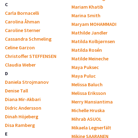
C
Mariam Khatib
Carla Bornacelli
Marina Smith
Carolina Åhman
Maryam MOHAMMADI
Caroline Sterner
Mathilde Jandler
Cassandra Schmeling
Matilda Kolbjørnsen
Celine Garzon
Matilda Rosén
Christoffer STEFFENSEN
Matilde Meineche
Claudia Weber
Maya Puksec
D
Maya Puluc
Daniela Strojmanov
Melissa Baluch
Denise Tall
Melissa Eriksson
Diana Mir-Akbari
Merry Mansiantima
Didric Andersson
Michelle Hruska
Dinah Höjeberg
Mihrab ASUOL
Disa Ramberg
Mikaela Legnerfält
E
Mikine SAARANEN