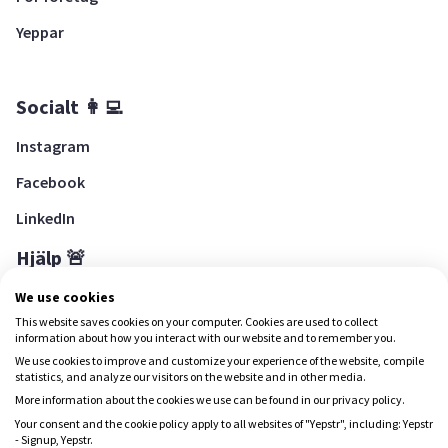
Yeppar
Socialt 👩‍💻
Instagram
Facebook
LinkedIn
Hjälp 🚨
Hjälpcenter
We use cookies
This website saves cookies on your computer. Cookies are used to collect
information about how you interact with our website and to remember you.
We use cookies to improve and customize your experience of the website, compile
Ladda ned Yepstr
statistics, and analyze our visitors on the website and in other media.
More information about the cookies we use can be found in our privacy policy.
Ladda ned Yepstr
Your consent and the cookie policy apply to all websites of "Yepstr", including: Yepstr
- Signup, Yepstr.