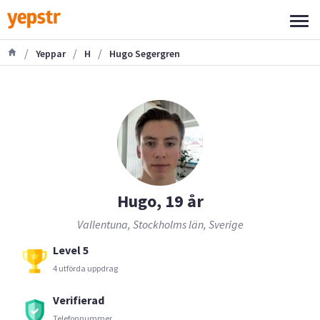
/
/
/
Yeppar
H
Hugo Segergren
Hugo, 19 år
Vallentuna, Stockholms län, Sverige
Level 5
4 utförda uppdrag
Verifierad
Telefonnummer