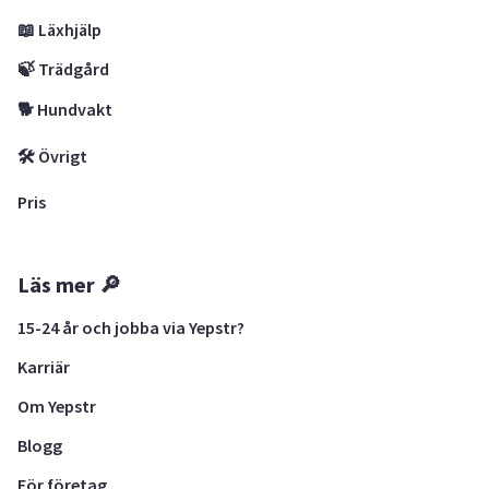
📖 Läxhjälp
🍃 Trädgård
🐕 Hundvakt
🛠 Övrigt
Pris
Läs mer 🔎
15-24 år och jobba via Yepstr?
Karriär
Om Yepstr
Blogg
För företag