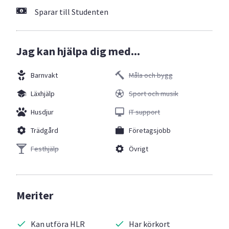
Sparar till Studenten
Jag kan hjälpa dig med...
Barnvakt
Måla och bygg
Läxhjälp
Sport och musik
Husdjur
IT support
Trädgård
Företagsjobb
Festhjälp
Övrigt
Meriter
Kan utföra HLR
Har körkort