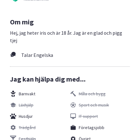
Om mig
Hej, jag heter iris och är 18 år. Jag är en glad och pigg
tjej
Talar Engelska
Jag kan hjälpa dig med...
Barnvakt
Måla och bygg
Läxhjälp
Sport och musik
Husdjur
IT support
Trädgård
Företagsjobb
Festhjälp
Övrigt