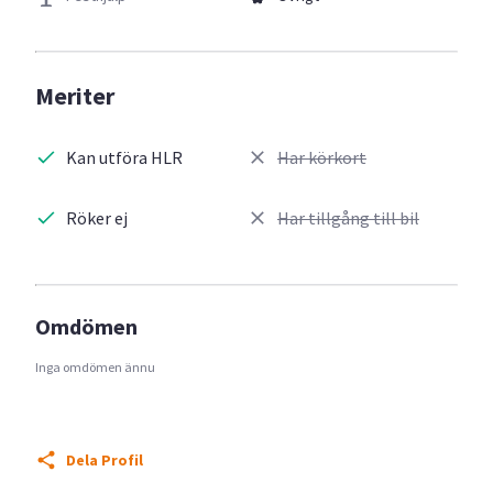
Meriter
Kan utföra HLR
Har körkort
Röker ej
Har tillgång till bil
Omdömen
Inga omdömen ännu
Dela Profil