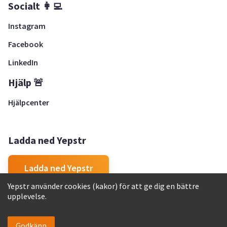
Socialt 👩‍💻
Instagram
Facebook
LinkedIn
Hjälp 🚨
Hjälpcenter
Ladda ned Yepstr
Ladda ned Yepstr
Yepstr använder cookies (kakor) för att ge dig en bättre
upplevelse.
Yepstr AB • Org. 556997-9817 • Skeppsbron 28, 111 30
Stockholm
Godkänn