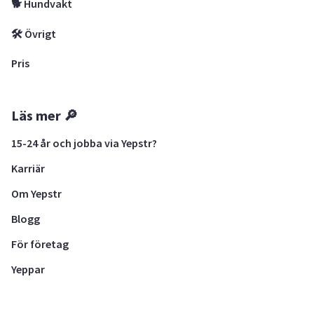
🐕 Hundvakt
🛠 Övrigt
Pris
Läs mer 🔎
15-24 år och jobba via Yepstr?
Karriär
Om Yepstr
Blogg
För företag
Yeppar