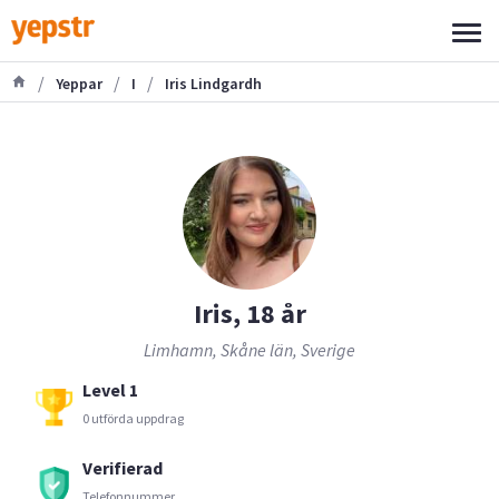
/
/
/
Yeppar
I
Iris Lindgardh
Iris, 18 år
Limhamn, Skåne län, Sverige
Level 1
0 utförda uppdrag
Verifierad
Telefonnummer