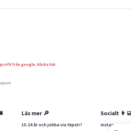
 profil från google, klicka här
a appen
🛎
Läs mer 🔎
Socialt 👩‍
15-24 år och jobba via Yepstr?
Instagram