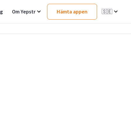
ag
Om Yepstr
Hämta appen
🇸🇪