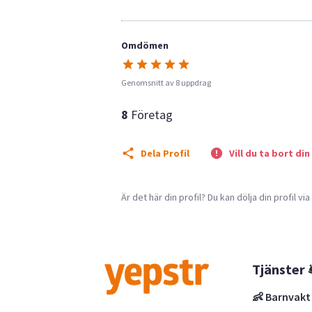
Omdömen
Genomsnitt av 8 uppdrag
8
Företag
Dela Profil
Vill du ta bort din
Är det här din profil? Du kan dölja din profil vi
Tjänster 
👶 Barnvakt