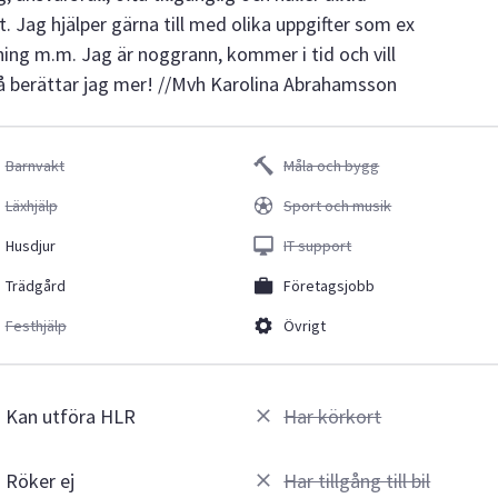
. Jag hjälper gärna till med olika uppgifter som ex
ing m.m. Jag är noggrann, kommer i tid och vill
så berättar jag mer! //Mvh Karolina Abrahamsson
Barnvakt
Måla och bygg
Läxhjälp
Sport och musik
Husdjur
IT support
Trädgård
Företagsjobb
Festhjälp
Övrigt
Kan utföra HLR
Har körkort
Röker ej
Har tillgång till bil