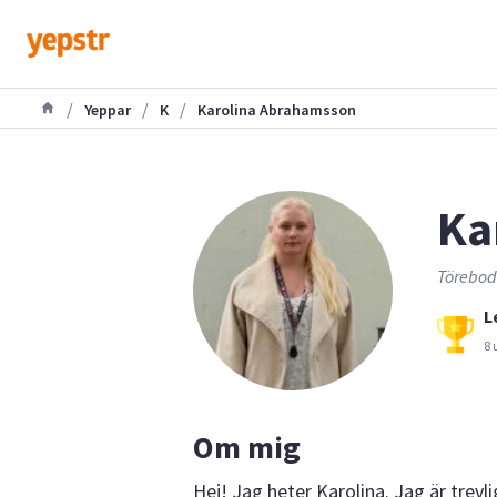
/
/
/
Yeppar
K
Karolina Abrahamsson
Ka
Töreboda
L
8 
Om mig
Hej! Jag heter Karolina. Jag är trevlig