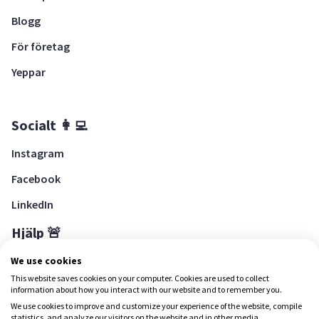
Blogg
För företag
Yeppar
Socialt 👩‍💻
Instagram
Facebook
LinkedIn
Hjälp 🚨
Hjälpcenter
We use cookies
This website saves cookies on your computer. Cookies are used to collect
information about how you interact with our website and to remember you.
We use cookies to improve and customize your experience of the website, compile
Ladda ned Yepstr
statistics, and analyze our visitors on the website and in other media.