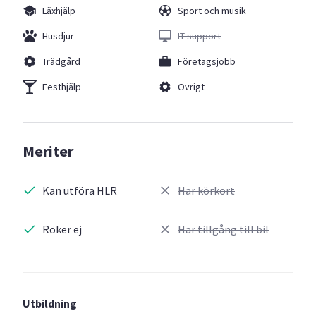
Läxhjälp
Sport och musik
Husdjur
IT support
Trädgård
Företagsjobb
Festhjälp
Övrigt
Meriter
Kan utföra HLR
Har körkort
Röker ej
Har tillgång till bil
Utbildning