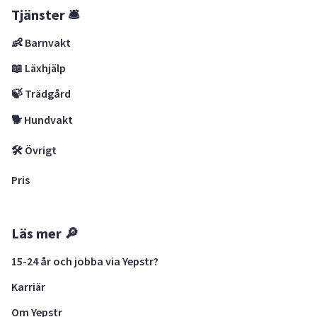
Tjänster 🛎
👶 Barnvakt
📖 Läxhjälp
🍃 Trädgård
🐕 Hundvakt
🛠 Övrigt
Pris
Läs mer 🔎
15-24 år och jobba via Yepstr?
Karriär
Om Yepstr