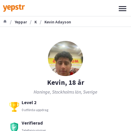
/
/
/
Yeppar
K
Kevin Adayson
Kevin, 18 år
Haninge, Stockholms län, Sverige
Level 2
0 utförda uppdrag
Verifierad
Telefonnummer