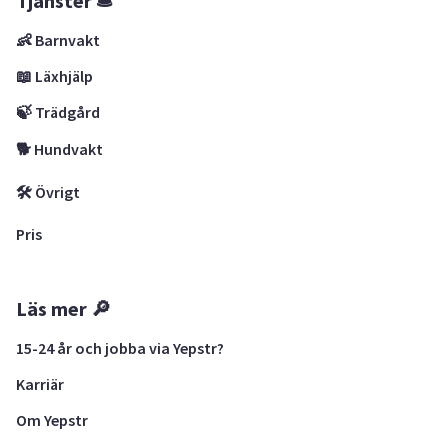
Tjänster 🛎
👶 Barnvakt
📖 Läxhjälp
🍃 Trädgård
🐕 Hundvakt
🛠 Övrigt
Pris
Läs mer 🔎
15-24 år och jobba via Yepstr?
Karriär
Om Yepstr