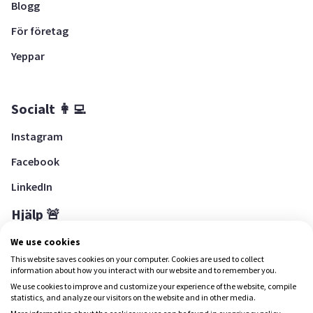
Blogg
För företag
Yeppar
Socialt 👩‍💻
Instagram
Facebook
LinkedIn
Hjälp 🚨
Hjälpcenter
We use cookies
This website saves cookies on your computer. Cookies are used to collect
information about how you interact with our website and to remember you.
We use cookies to improve and customize your experience of the website, compile
Ladda ned Yepstr
statistics, and analyze our visitors on the website and in other media.