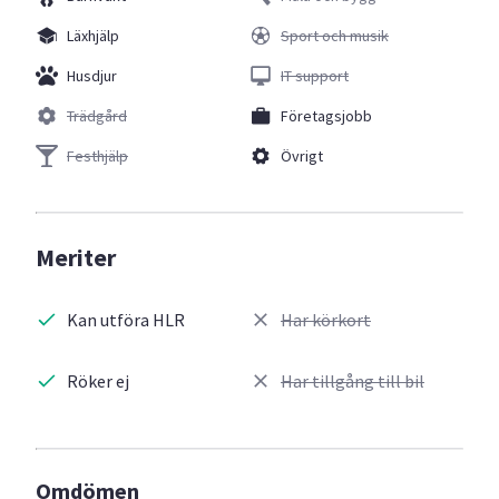
Läxhjälp
Sport och musik
Husdjur
IT support
Trädgård
Företagsjobb
Festhjälp
Övrigt
Meriter
Kan utföra HLR
Har körkort
Röker ej
Har tillgång till bil
Omdömen