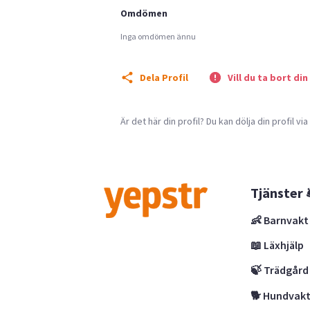
Omdömen
Inga omdömen ännu
Dela Profil
Vill du ta bort din
Är det här din profil? Du kan dölja din profil vi
Tjänster 
👶 Barnvakt
📖 Läxhjälp
🍃 Trädgård
🐕 Hundvak