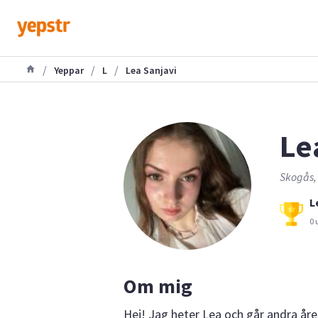
/
/
/
Yeppar
L
Lea Sanjavi
Le
Skogås,
L
0 
Om mig
Hej! Jag heter Lea och går andra året