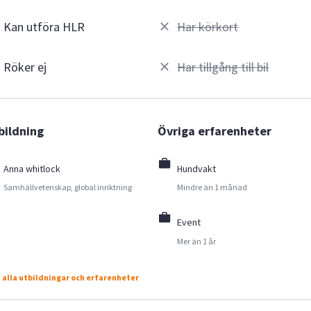
Kan utföra HLR
Har körkort
Röker ej
Har tillgång till bil
bildning
Övriga erfarenheter
Anna whitlock
Hundvakt
Samhällvetenskap, global inriktning
Mindre än 1 månad
Event
Mer än 1 år
 alla utbildningar och erfarenheter