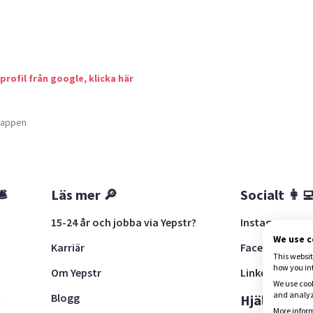
 profil från google, klicka här
a appen
🛎
Läs mer 🔎
Socialt 👩‍
15-24 år och jobba via Yepstr?
Instagram
We use 
Karriär
Facebook
This websit
how you in
Om Yepstr
LinkedIn
We use cook
and analyze
Blogg
t
Hjälp 🚨
More inform