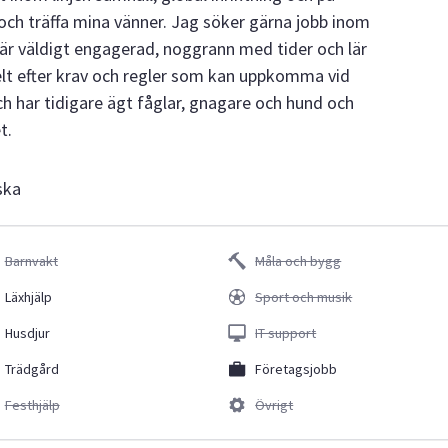
a och träffa mina vänner. Jag söker gärna jobb inom
 är väldigt engagerad, noggrann med tider och lär
lt efter krav och regler som kan uppkomma vid
och har tidigare ägt fåglar, gnagare och hund och
t.
ska
Barnvakt
Måla och bygg
Läxhjälp
Sport och musik
Husdjur
IT support
Trädgård
Företagsjobb
Festhjälp
Övrigt