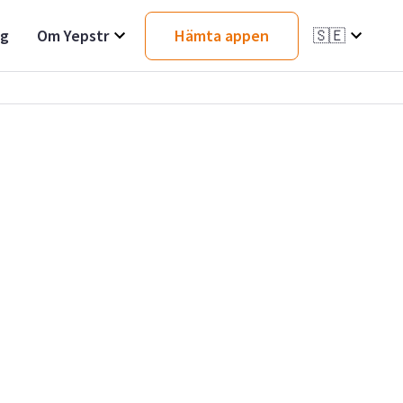
ag
Om Yepstr
Hämta appen
🇸🇪