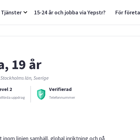
Tjänster
15-24 år och jobba via Yepstr?
För föret
a, 19 år
 Stockholms län, Sverige
evel 2
Verifierad
utförda uppdrag
Telefonnummer
 inom linjen samhäll, global inriktning och på