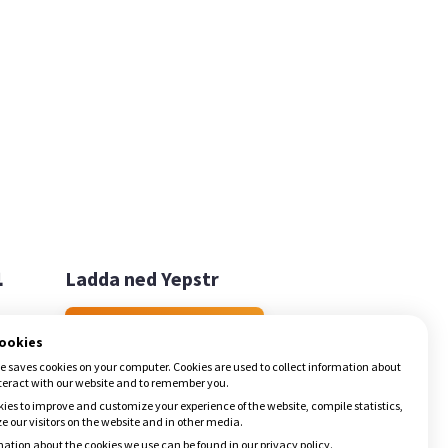

Ladda ned Yepstr
Ladda ned Yepstr
cookies
e saves cookies on your computer. Cookies are used to collect information about
teract with our website and to remember you.
ies to improve and customize your experience of the website, compile statistics,
 our visitors on the website and in other media.
ation about the cookies we use can be found in our privacy policy.