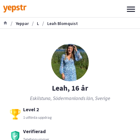
/
/
/
Yeppar
L
Leah Blomquist
Leah, 16 år
Eskilstuna, Södermanlands län, Sverige
Level 2
1 utförda uppdrag
Verifierad
Telefonnummer