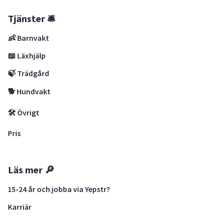
Tjänster 🛎
👶 Barnvakt
📖 Läxhjälp
🍃 Trädgård
🐕 Hundvakt
🛠 Övrigt
Pris
Läs mer 🔎
15-24 år och jobba via Yepstr?
Karriär