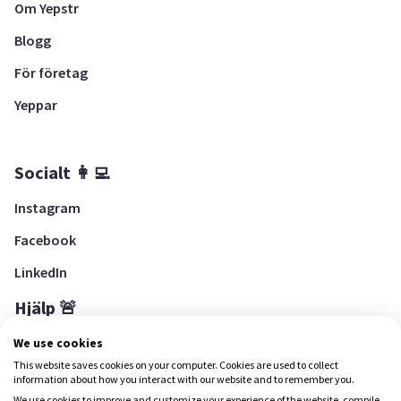
Om Yepstr
Blogg
För företag
Yeppar
Socialt 👩‍💻
Instagram
Facebook
LinkedIn
Hjälp 🚨
Hjälpcenter
We use cookies
This website saves cookies on your computer. Cookies are used to collect
information about how you interact with our website and to remember you.
We use cookies to improve and customize your experience of the website, compile