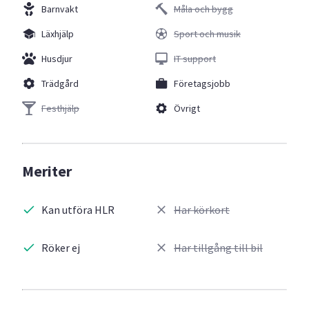
Barnvakt
Måla och bygg
Läxhjälp
Sport och musik
Husdjur
IT support
Trädgård
Företagsjobb
Festhjälp
Övrigt
Meriter
Kan utföra HLR
Har körkort
Röker ej
Har tillgång till bil