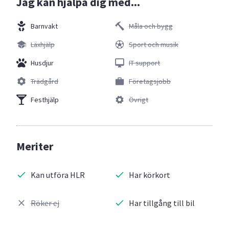
Jag kan hjälpa dig med...
Barnvakt
Måla och bygg
Läxhjälp
Sport och musik
Husdjur
IT support
Trädgård
Företagsjobb
Festhjälp
Övrigt
Meriter
Kan utföra HLR
Har körkort
Röker ej
Har tillgång till bil