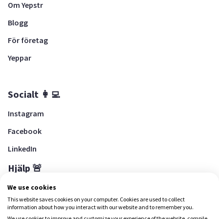
Om Yepstr
Blogg
För företag
Yeppar
Socialt 👩‍💻
Instagram
Facebook
LinkedIn
Hjälp 🚨
Hjälpcenter
We use cookies
This website saves cookies on your computer. Cookies are used to collect
information about how you interact with our website and to remember you.
We use cookies to improve and customize your experience of the website, compile