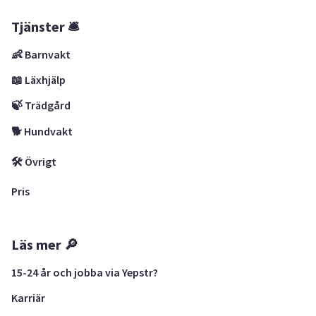
Tjänster 🛎
👶 Barnvakt
📖 Läxhjälp
🍃 Trädgård
🐕 Hundvakt
🛠 Övrigt
Pris
Läs mer 🔎
15-24 år och jobba via Yepstr?
Karriär