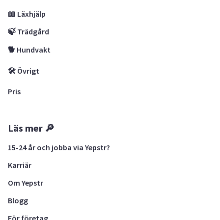
📖 Läxhjälp
🍃 Trädgård
🐕 Hundvakt
🛠 Övrigt
Pris
Läs mer 🔎
15-24 år och jobba via Yepstr?
Karriär
Om Yepstr
Blogg
För företag