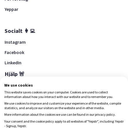
Yeppar
Socialt 👩‍💻
Instagram
Facebook
LinkedIn
Hjälp 🚨
Hjälpcenter
We use cookies
This website saves cookies on your computer. Cookies are used to collect
information about how you interact with our website and to remember you.
We use cookies to improve and customize your experience of the website, compile
Ladda ned Yepstr
statistics, and analyze our visitors on the website and in other media.
More information about the cookies we use can be found in our privacy policy.
Ladda ned Yepstr
Your consent and the cookie policy apply to all websites of "Yepstr", including: Yepstr
- Signup, Yepstr.