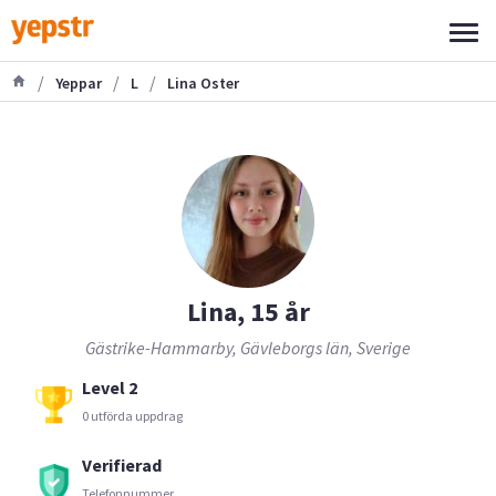
/
/
/
Yeppar
L
Lina Oster
Lina, 15 år
Gästrike-Hammarby, Gävleborgs län, Sverige
Level 2
0 utförda uppdrag
Verifierad
Telefonnummer