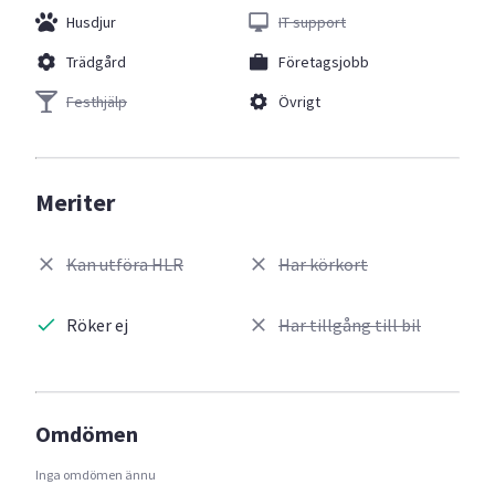
Husdjur
IT support
Trädgård
Företagsjobb
Festhjälp
Övrigt
Meriter
Kan utföra HLR
Har körkort
Röker ej
Har tillgång till bil
Omdömen
Inga omdömen ännu