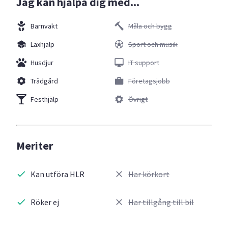
Jag kan hjälpa dig med...
Barnvakt
Måla och bygg
Läxhjälp
Sport och musik
Husdjur
IT support
Trädgård
Företagsjobb
Festhjälp
Övrigt
Meriter
Kan utföra HLR
Har körkort
Röker ej
Har tillgång till bil