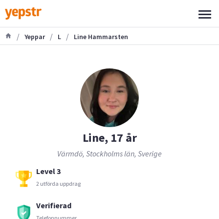
/
/
/
Yeppar
L
Line Hammarsten
Line, 17 år
Värmdö, Stockholms län, Sverige
Level 3
2 utförda uppdrag
Verifierad
Telefonnummer