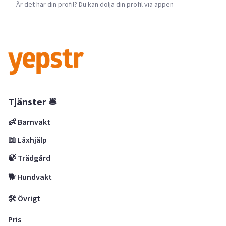
Är det här din profil? Du kan dölja din profil via appen
Tjänster 🛎
👶 Barnvakt
📖 Läxhjälp
🍃 Trädgård
🐕 Hundvakt
🛠 Övrigt
Pris