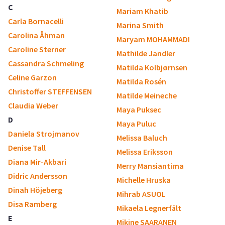
C
Mariam Khatib
Carla Bornacelli
Marina Smith
Carolina Åhman
Maryam MOHAMMADI
Caroline Sterner
Mathilde Jandler
Cassandra Schmeling
Matilda Kolbjørnsen
Celine Garzon
Matilda Rosén
Christoffer STEFFENSEN
Matilde Meineche
Claudia Weber
Maya Puksec
D
Maya Puluc
Daniela Strojmanov
Melissa Baluch
Denise Tall
Melissa Eriksson
Diana Mir-Akbari
Merry Mansiantima
Didric Andersson
Michelle Hruska
Dinah Höjeberg
Mihrab ASUOL
Disa Ramberg
Mikaela Legnerfält
E
Mikine SAARANEN