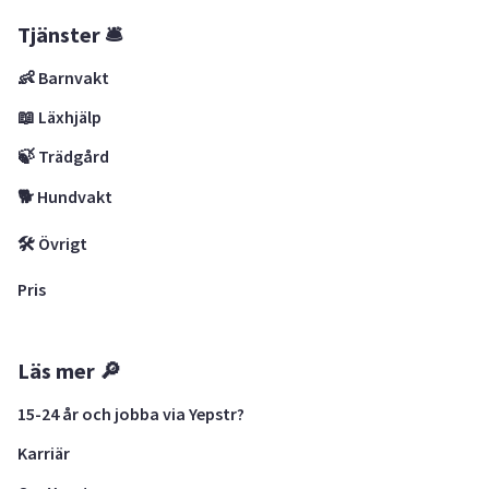
Tjänster 🛎
👶 Barnvakt
📖 Läxhjälp
🍃 Trädgård
🐕 Hundvakt
🛠 Övrigt
Pris
Läs mer 🔎
15-24 år och jobba via Yepstr?
Karriär