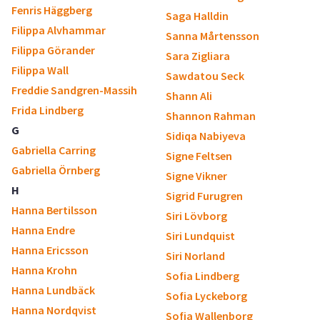
Fenris Häggberg
Saga Halldin
Filippa Alvhammar
Sanna Mårtensson
Filippa Görander
Sara Zigliara
Filippa Wall
Sawdatou Seck
Freddie Sandgren-Massih
Shann Ali
Frida Lindberg
Shannon Rahman
G
Sidiqa Nabiyeva
Gabriella Carring
Signe Feltsen
Gabriella Örnberg
Signe Vikner
H
Sigrid Furugren
Hanna Bertilsson
Siri Lövborg
Hanna Endre
Siri Lundquist
Hanna Ericsson
Siri Norland
Hanna Krohn
Sofia Lindberg
Hanna Lundbäck
Sofia Lyckeborg
Hanna Nordqvist
Sofia Wallenborg