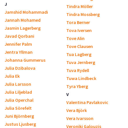
J
Tindra Möller
Jamshid Mohammadi
Tindra Mossberg
Jannah Mohamed
Tora Berner
Jasmin Lagerberg
Tova Iversen
Javad Qorbani
Tove Alin
Jennifer Palm
Tove Clausen
Jentra Yllman
Tua Lagberg
Johanna Gummerus
Tuva Jernberg
Julia Dzibalova
Tuva Rydell
Julia Ek
Tuwa Lindbeck
Julia Larsson
Tyra Yberg
Julia Liljeblad
V
Julia Operchal
Valentina Pavlakovic
Julia Sörefelt
Vera Björk
Juni Björnberg
Vera Ivarsson
Justus Ljusberg
Veroniki Galouzis