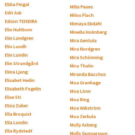
Ebba Fingal
Milla Paues
Edit Ask
Milou Flach
Edson TEIXEIRA
Mimaya Ekdahl
Elin Hultbom
Minella Holmberg
Elin Lundgren
Mira Gentula
Elin Lundh
Mira Nordgren
Elin Lundin
Mira Schönning
Elin Strandgård
Mira Thulin
Elina Ljung
Miranda Bacchus
Elisabet Hedin
Moa Granhage
Elisabeth Fogelin
Moa Lönn
Elise Sti
Moa Ring
Eliza Zuber
Moa Wikström
Ella Broquist
Moa Zerkula
Ella Lundin
Molly Axberg
Ella Rydstedt
Molly Gunnarsson