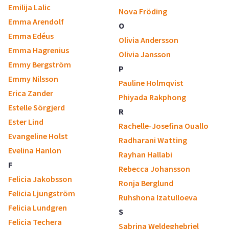
Emilija Lalic
Nova Fröding
Emma Arendolf
O
Emma Edéus
Olivia Andersson
Emma Hagrenius
Olivia Jansson
Emmy Bergström
P
Emmy Nilsson
Pauline Holmqvist
Erica Zander
Phiyada Rakphong
Estelle Sörgjerd
R
Ester Lind
Rachelle-Josefina Ouallo
Evangeline Holst
Radharani Watting
Evelina Hanlon
Rayhan Hallabi
F
Rebecca Johansson
Felicia Jakobsson
Ronja Berglund
Felicia Ljungström
Ruhshona Izatulloeva
Felicia Lundgren
S
Felicia Techera
Sabrina Weldeghebriel