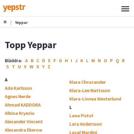
/
Yeppar
Topp Yeppar
Bläddra:
A
B
C
D
E
F
G
H
I
J
K
L
M
N
O
P
Q
R
S
T
U
V
W
X
Y
Z
A
Klara Chruzander
Ada Karlsson
Klara-Lee Mattsson
Agnes Nerde
Klara-Linnea Westerlund
Ahmad KADDORA
L
Albina Kryeziu
Lana Pistol
Alexander Vincent
Lara Andersson
Alexandra Ekerow
Layal Mardini