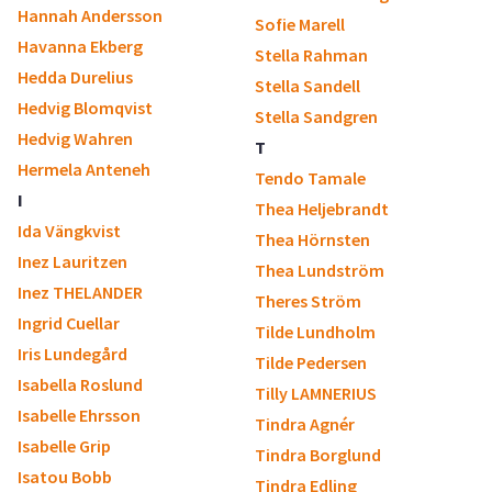
Hannah Andersson
Sofie Marell
Havanna Ekberg
Stella Rahman
Hedda Durelius
Stella Sandell
Hedvig Blomqvist
Stella Sandgren
Hedvig Wahren
T
Hermela Anteneh
Tendo Tamale
I
Thea Heljebrandt
Ida Vängkvist
Thea Hörnsten
Inez Lauritzen
Thea Lundström
Inez THELANDER
Theres Ström
Ingrid Cuellar
Tilde Lundholm
Iris Lundegård
Tilde Pedersen
Isabella Roslund
Tilly LAMNERIUS
Isabelle Ehrsson
Tindra Agnér
Isabelle Grip
Tindra Borglund
Isatou Bobb
Tindra Edling