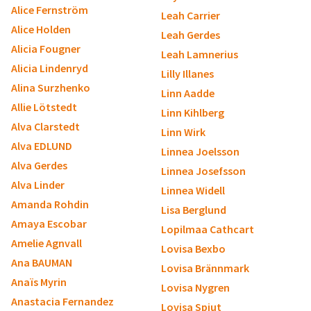
Alice Fernström
Leah Carrier
Alice Holden
Leah Gerdes
Alicia Fougner
Leah Lamnerius
Alicia Lindenryd
Lilly Illanes
Alina Surzhenko
Linn Aadde
Allie Lötstedt
Linn Kihlberg
Alva Clarstedt
Linn Wirk
Alva EDLUND
Linnea Joelsson
Alva Gerdes
Linnea Josefsson
Alva Linder
Linnea Widell
Amanda Rohdin
Lisa Berglund
Amaya Escobar
Lopilmaa Cathcart
Amelie Agnvall
Lovisa Bexbo
Ana BAUMAN
Lovisa Brännmark
Anaïs Myrin
Lovisa Nygren
Anastacia Fernandez
Lovisa Spjut