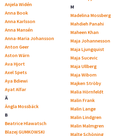
Anjela Widén
M
Anna Book
Madelina Mossberg
Anna Karlsson
Mahdieh Panahi
Anna Mansén
Maheen Khan
Anna-Maria Johansson
Maja Johannesson
Anton Geer
Maja Ljungquist
Aston Wärn
Maja Sucevic
Ava Hjort
Maja Ullberg
Axel Spets
Maja Wibom
Aya Bdiewi
Majken Ströby
Ayat Alfar
Malia Hörnfeldt
Ä
Malin Frank
Ängla Mossbäck
Malin Lange
B
Malin Lindgren
Beatrice Hlawatsch
Malin Malmgren
Blazej GUMKOWSKI
Malte Schöning