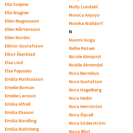
Ella Svejme
Molly Lundahl
Ella Wagner
Monica Anjoyo
Ellen Magnusson
Monika Walldorf
Ellen Mårtensson
N
Ellen Nordin
Naomi Goga
Ellinor Gustafsson
Nellie Rezaei
Elliot Åkerblad
Nicole Almqvist
Elsa Lind
Noëlle Almendal
Elsa Pajusalo
Nora Berzelius
Embla Mathiasson
Nora Gustafson
Emelie Boman
Nora Hagelberg
Emelie Larsson
Nora Hedin
Emilia Alfrell
Nora Herrström
Emilia Eliason
Nora Öijvall
Emilia Nordling
Nora Söderström
Emilia Wahrberg
Nova Blixt