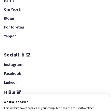
Karriär
Om Yepstr
Blogg
För företag
Yeppar
Socialt 👩‍💻
Instagram
Facebook
LinkedIn
Hjälp 🚨
Hjälpcenter
We use cookies
This website saves cookies on your computer. Cookies are used to collect