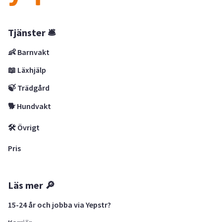
Tjänster 🛎
👶 Barnvakt
📖 Läxhjälp
🍃 Trädgård
🐕 Hundvakt
🛠 Övrigt
Pris
Läs mer 🔎
15-24 år och jobba via Yepstr?