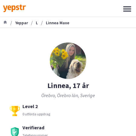
/
/
/
Yeppar
L
Linnea Maxe
Linnea, 17 år
Örebro, Örebro län, Sverige
Level 2
0 utförda uppdrag
Verifierad
Telefonnummer