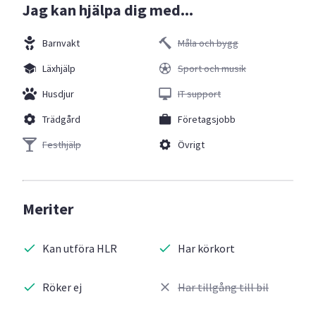
Jag kan hjälpa dig med...
Barnvakt
Måla och bygg
Läxhjälp
Sport och musik
Husdjur
IT support
Trädgård
Företagsjobb
Festhjälp
Övrigt
Meriter
Kan utföra HLR
Har körkort
Röker ej
Har tillgång till bil