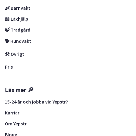
👶 Barnvakt
📖 Läxhjälp
🍃 Trädgård
🐕 Hundvakt
🛠 Övrigt
Pris
Läs mer 🔎
15-24 år och jobba via Yepstr?
Karriär
Om Yepstr
Blogg