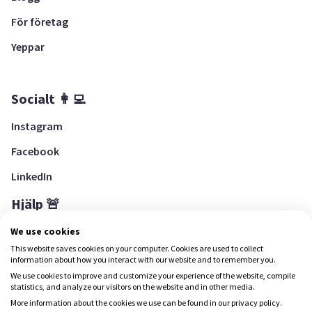
För företag
Yeppar
Socialt 👩‍💻
Instagram
Facebook
LinkedIn
Hjälp 🚨
Hjälpcenter
We use cookies
This website saves cookies on your computer. Cookies are used to collect
information about how you interact with our website and to remember you.
We use cookies to improve and customize your experience of the website, compile
Ladda ned Yepstr
statistics, and analyze our visitors on the website and in other media.
More information about the cookies we use can be found in our privacy policy.