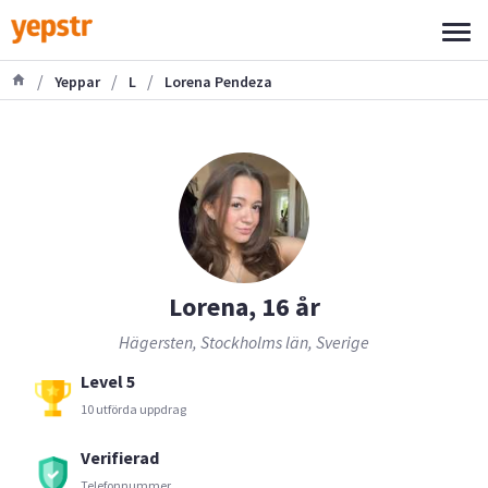
/
/
/
Yeppar
L
Lorena Pendeza
Lorena, 16 år
Hägersten, Stockholms län, Sverige
Level 5
10 utförda uppdrag
Verifierad
Telefonnummer