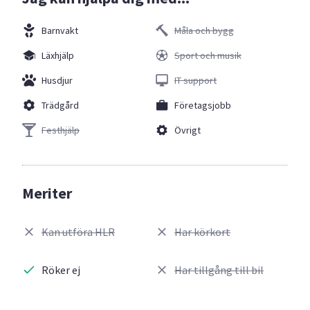
Barnvakt
Måla och bygg
Läxhjälp
Sport och musik
Husdjur
IT support
Trädgård
Företagsjobb
Festhjälp
Övrigt
Meriter
Kan utföra HLR
Har körkort
Röker ej
Har tillgång till bil