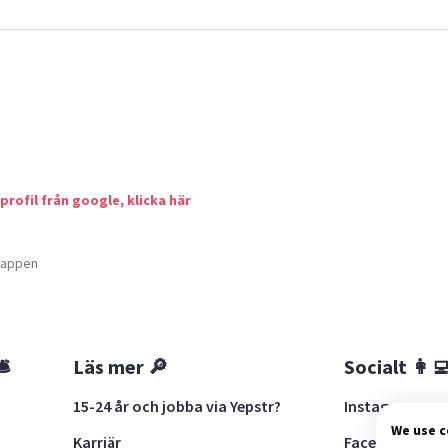
 profil från google, klicka här
a appen
🛎
Läs mer 🔎
Socialt 👩‍
15-24 år och jobba via Yepstr?
Instagram
We use 
Karriär
Facebook