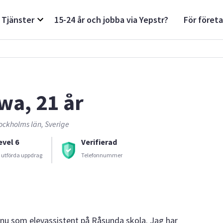
Tjänster
15-24 år och jobba via Yepstr?
För föret
wa, 21 år
ockholms län, Sverige
evel 6
Verifierad
 utförda uppdrag
Telefonnummer
 nu som elevassistent på Råsunda skola. Jag har