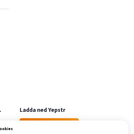

Ladda ned Yepstr
Ladda ned Yepstr
cookies