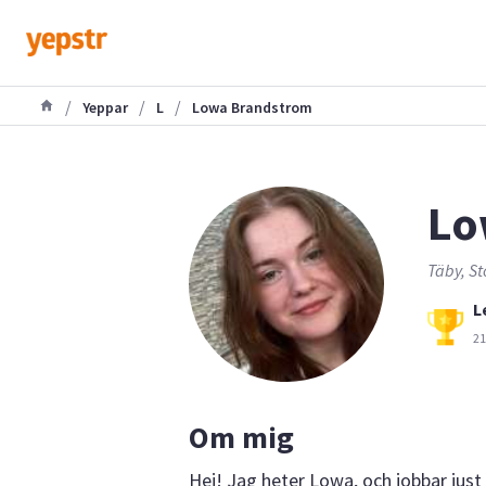
/
/
/
Yeppar
L
Lowa Brandstrom
Lo
Täby, St
L
21
Om mig
Hej! Jag heter Lowa, och jobbar just