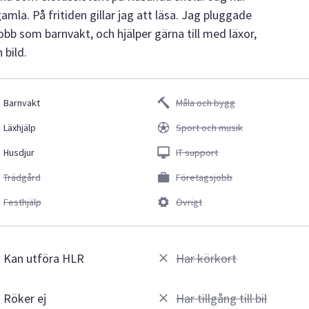
mla. På fritiden gillar jag att läsa. Jag pluggade
obb som barnvakt, och hjälper gärna till med läxor,
 bild.
Barnvakt
Måla och bygg
Läxhjälp
Sport och musik
Husdjur
IT support
Trädgård
Företagsjobb
Festhjälp
Övrigt
Kan utföra HLR
Har körkort
Röker ej
Har tillgång till bil