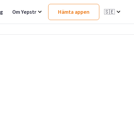
ag
Om Yepstr
Hämta appen
🇸🇪