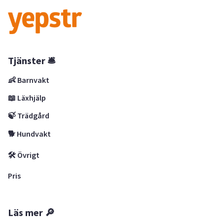
Tjänster 🛎
👶 Barnvakt
📖 Läxhjälp
🍃 Trädgård
🐕 Hundvakt
🛠 Övrigt
Pris
Läs mer 🔎