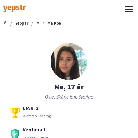
/
/
/
Yeppar
M
Ma Koe
Ma, 17 år
Oxie, Skåne län, Sverige
Level 2
0 utförda uppdrag
Verifierad
Telefonnummer