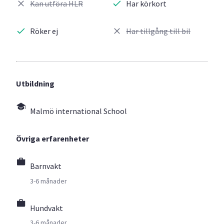
Kan utföra HLR
Har körkort
Röker ej
Har tillgång till bil
Utbildning
Malmö international School
Övriga erfarenheter
Barnvakt
3-6 månader
Hundvakt
3-6 månader