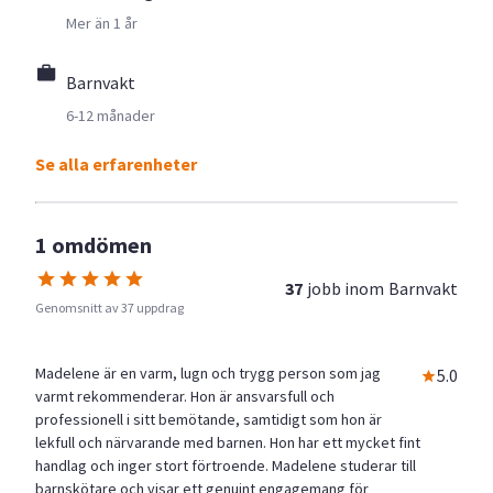
Mer än 1 år
Barnvakt
6-12 månader
Se alla erfarenheter
1 omdömen
37
jobb inom
Barnvakt
Genomsnitt av 37 uppdrag
Madelene är en varm, lugn och trygg person som jag
5.0
varmt rekommenderar. Hon är ansvarsfull och
professionell i sitt bemötande, samtidigt som hon är
lekfull och närvarande med barnen. Hon har ett mycket fint
handlag och inger stort förtroende. Madelene studerar till
barnskötare och visar ett genuint engagemang för