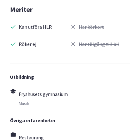
Meriter
Kan utföra HLR
Har körkort
Röker ej
Har tillgång till bil
Utbildning
Fryshusets gymnasium
Musik
Övriga erfarenheter
Restaurang