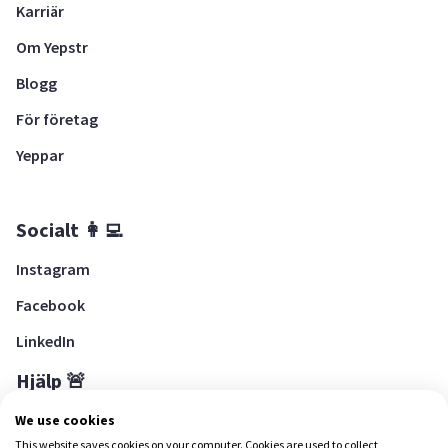
Karriär
Om Yepstr
Blogg
För företag
Yeppar
Socialt 👩‍💻
Instagram
Facebook
LinkedIn
Hjälp 🚨
Hjälpcenter
We use cookies
This website saves cookies on your computer. Cookies are used to collect