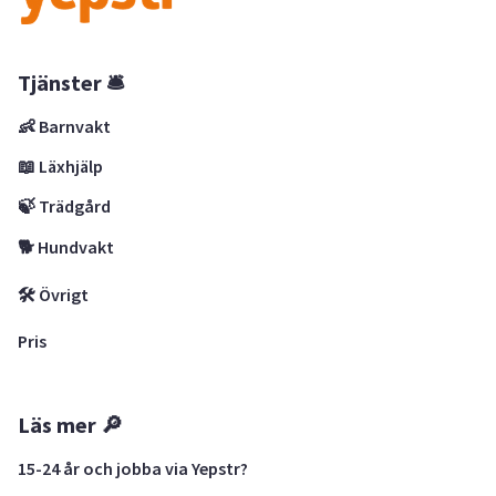
Tjänster 🛎
👶 Barnvakt
📖 Läxhjälp
🍃 Trädgård
🐕 Hundvakt
🛠 Övrigt
Pris
Läs mer 🔎
15-24 år och jobba via Yepstr?