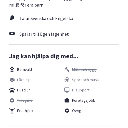
miljö för era barn!
Talar Svenska och Engelska
Sparar till Egen lägenhet
Jag kan hjälpa dig med...
Barnvakt
Måla och bygg
Läxhjälp
Sport och musik
Husdjur
IT support
Trädgård
Företagsjobb
Festhjälp
Övrigt