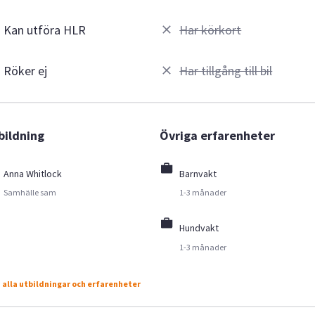
Kan utföra HLR
Har körkort
Röker ej
Har tillgång till bil
bildning
Övriga erfarenheter
Anna Whitlock
Barnvakt
Samhälle sam
1-3 månader
Hundvakt
1-3 månader
 alla utbildningar och erfarenheter