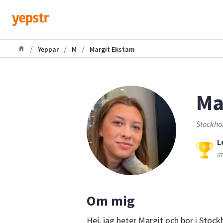
/
/
/
Yeppar
M
Margit Ekstam
Ma
Stockho
L
67
Om mig
Hej, jag heter Margit och bor i Stock