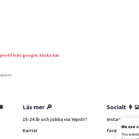
 profil från google, klicka här
a appen
🛎
Läs mer 🔎
Socialt 👩‍
15-24 år och jobba via Yepstr?
Instagram
We use 
Karriär
Facebook
This websit