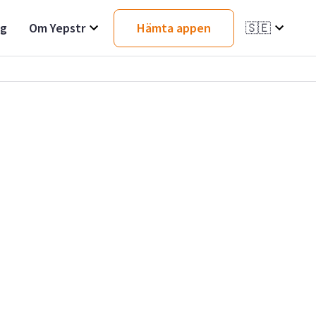
ag
Om Yepstr
Hämta appen
🇸🇪