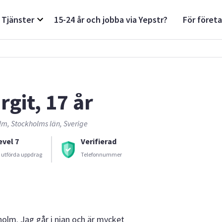
Tjänster
15-24 år och jobba via Yepstr?
För föret
rgit, 17 år
lm, Stockholms län, Sverige
evel 7
Verifierad
 utförda uppdrag
Telefonnummer
holm. Jag går i nian och är mycket