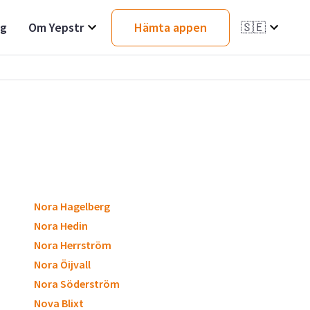
ag
Om Yepstr
Hämta appen
🇸🇪
Nora Hagelberg
Nora Hedin
Nora Herrström
Nora Öijvall
Nora Söderström
Nova Blixt