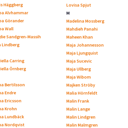
is Häggberg
Lovisa Spjut
ppa Alvhammar
M
ppa Görander
Madelina Mossberg
ppa Wall
Mahdieh Panahi
die Sandgren-Massih
Maheen Khan
a Lindberg
Maja Johannesson
Maja Ljungquist
iella Carring
Maja Sucevic
iella Örnberg
Maja Ullberg
Maja Wibom
a Bertilsson
Majken Ströby
a Endre
Malia Hörnfeldt
a Ericsson
Malin Frank
na Krohn
Malin Lange
na Lundbäck
Malin Lindgren
a Nordqvist
Malin Malmgren