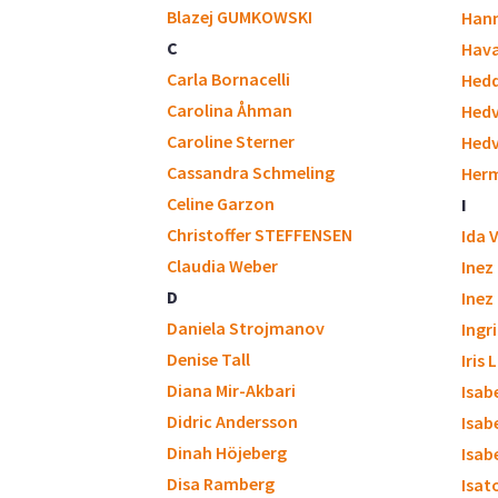
Blazej GUMKOWSKI
Hann
C
Hava
Carla Bornacelli
Hedd
Carolina Åhman
Hedv
Caroline Sterner
Hedv
Cassandra Schmeling
Herm
Celine Garzon
I
Christoffer STEFFENSEN
Ida 
Claudia Weber
Inez
D
Inez
Daniela Strojmanov
Ingr
Denise Tall
Iris
Diana Mir-Akbari
Isab
Didric Andersson
Isab
Dinah Höjeberg
Isabe
Disa Ramberg
Isat