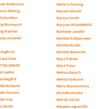
ah Andersson
Malte Schöning
nna Ekberg
Mariam Khatib
a Durelius
Marina Smith
ig Blomqvist
Maryam MOHAMMADI
ig Wahren
Mathilde Jandler
ela Anteneh
Matilda Kolbjørnsen
Matilda Rosén
Vängkvist
Matilde Meineche
 Lauritzen
Maya Puksec
 THELANDER
Maya Puluc
id Cuellar
Melissa Baluch
 Lundegård
Melissa Eriksson
ella Roslund
Merry Mansiantima
elle Ehrsson
Michelle Hruska
lle Grip
Mihrab ASUOL
ou Bobb
Mikaela Legnerfält