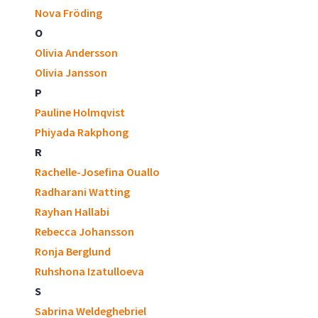
Nova Fröding
O
Olivia Andersson
Olivia Jansson
P
Pauline Holmqvist
Phiyada Rakphong
R
Rachelle-Josefina Ouallo
Radharani Watting
Rayhan Hallabi
Rebecca Johansson
Ronja Berglund
Ruhshona Izatulloeva
S
Sabrina Weldeghebriel