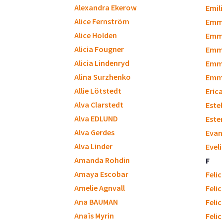
Alexandra Ekerow
Emili
Alice Fernström
Emm
Alice Holden
Emm
Alicia Fougner
Emm
Alicia Lindenryd
Emm
Alina Surzhenko
Emmy
Allie Lötstedt
Eric
Alva Clarstedt
Este
Alva EDLUND
Este
Alva Gerdes
Evan
Alva Linder
Evel
Amanda Rohdin
F
Amaya Escobar
Feli
Amelie Agnvall
Feli
Ana BAUMAN
Feli
Anaïs Myrin
Feli