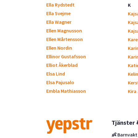
Ella Rydstedt
K
Ella Svejme
Kajs
Ella Wagner
Kajs
Ellen Magnusson
Kajs
Ellen Mårtensson
Kare
Ellen Nordin
Kari
Ellinor Gustafsson
Kari
Elliot Åkerblad
Kati
Elsa Lind
Keli
Elsa Pajusalo
Kers
Embla Mathiasson
Kira
Tjänster 
👶 Barnvakt