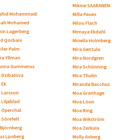
Mikine SAARANEN
shid Mohammadi
Milla Paues
nah Mohamed
Milou Flach
in Lagerberg
Mimaya Ekdahl
d Qorbani
Minella Holmberg
ifer Palm
Mira Gentula
ra Yllman
Mira Nordgren
anna Gummerus
Mira Schönning
a Dzibalova
Mira Thulin
a Ek
Miranda Bacchus
a Larsson
Moa Granhage
 Liljeblad
Moa Lönn
a Operchal
Moa Ring
a Sörefelt
Moa Wikström
 Björnberg
Moa Zerkula
us Ljusberg
Molly Axberg