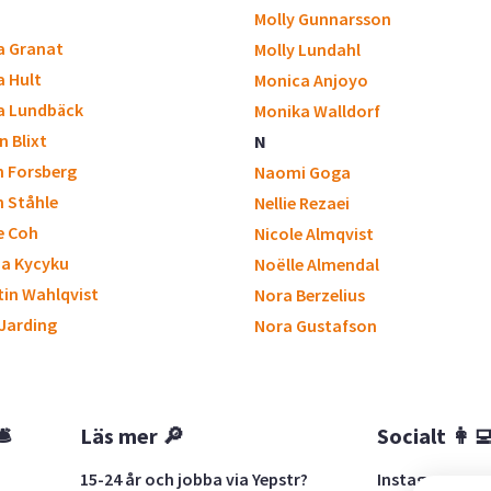
Molly Gunnarsson
a Granat
Molly Lundahl
a Hult
Monica Anjoyo
a Lundbäck
Monika Walldorf
n Blixt
N
n Forsberg
Naomi Goga
n Ståhle
Nellie Rezaei
e Coh
Nicole Almqvist
na Kycyku
Noëlle Almendal
tin Wahlqvist
Nora Berzelius
 Jarding
Nora Gustafson
🛎
Läs mer 🔎
Socialt 👩‍
15-24 år och jobba via Yepstr?
Instagram