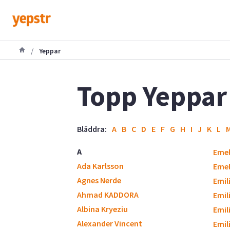
/
Yeppar
Topp Yeppar
Bläddra:
A
B
C
D
E
F
G
H
I
J
K
L
A
Eme
Ada Karlsson
Emel
Agnes Nerde
Emili
Ahmad KADDORA
Emil
Albina Kryeziu
Emil
Alexander Vincent
Emil