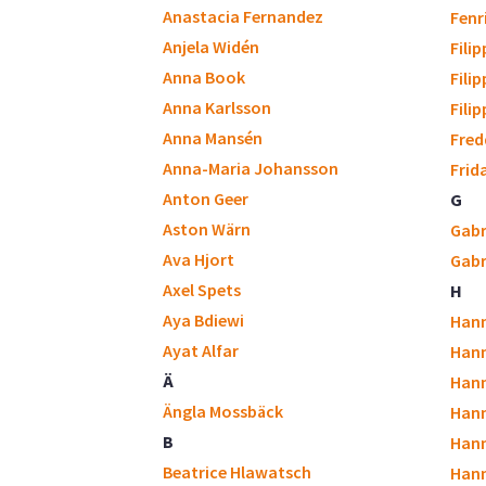
Anastacia Fernandez
Fenr
Anjela Widén
Fili
Anna Book
Fili
Anna Karlsson
Fili
Anna Mansén
Fred
Anna-Maria Johansson
Frid
Anton Geer
G
Aston Wärn
Gabr
Ava Hjort
Gabr
Axel Spets
H
Aya Bdiewi
Hann
Ayat Alfar
Hann
Ä
Hann
Ängla Mossbäck
Han
B
Han
Beatrice Hlawatsch
Hann