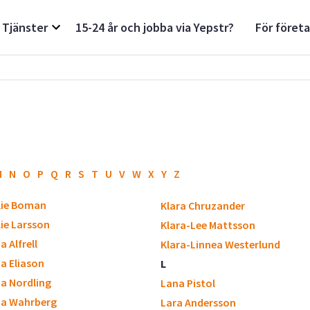
Tjänster
15-24 år och jobba via Yepstr?
För föret
M
N
O
P
Q
R
S
T
U
V
W
X
Y
Z
lie Boman
Klara Chruzander
ie Larsson
Klara-Lee Mattsson
a Alfrell
Klara-Linnea Westerlund
ia Eliason
L
ia Nordling
Lana Pistol
ia Wahrberg
Lara Andersson