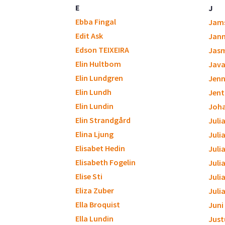
E
J
Ebba Fingal
Jam
Edit Ask
Jan
Edson TEIXEIRA
Jasm
Elin Hultbom
Java
Elin Lundgren
Jenn
Elin Lundh
Jent
Elin Lundin
Joh
Elin Strandgård
Juli
Elina Ljung
Juli
Elisabet Hedin
Juli
Elisabeth Fogelin
Julia
Elise Sti
Juli
Eliza Zuber
Juli
Ella Broquist
Juni
Ella Lundin
Just