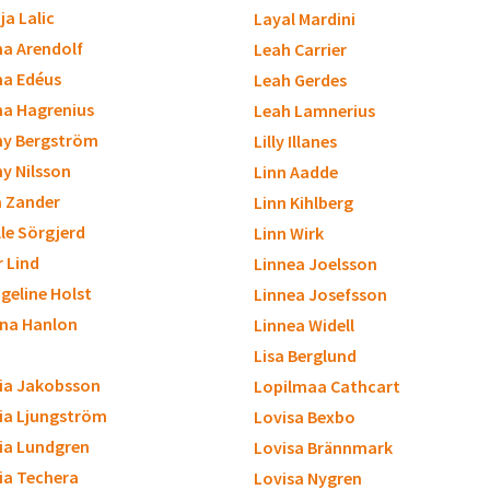
ja Lalic
Layal Mardini
a Arendolf
Leah Carrier
a Edéus
Leah Gerdes
a Hagrenius
Leah Lamnerius
y Bergström
Lilly Illanes
 Nilsson
Linn Aadde
a Zander
Linn Kihlberg
lle Sörgjerd
Linn Wirk
r Lind
Linnea Joelsson
geline Holst
Linnea Josefsson
ina Hanlon
Linnea Widell
Lisa Berglund
cia Jakobsson
Lopilmaa Cathcart
cia Ljungström
Lovisa Bexbo
cia Lundgren
Lovisa Brännmark
cia Techera
Lovisa Nygren