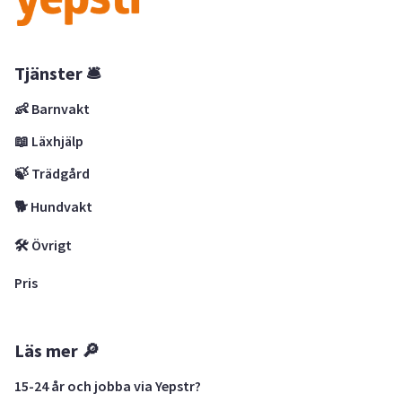
Tjänster 🛎
👶 Barnvakt
📖 Läxhjälp
🍃 Trädgård
🐕 Hundvakt
🛠 Övrigt
Pris
Läs mer 🔎
15-24 år och jobba via Yepstr?