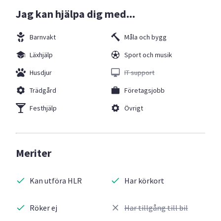
Jag kan hjälpa dig med...
Barnvakt
Måla och bygg
Läxhjälp
Sport och musik
Husdjur
IT support
Trädgård
Företagsjobb
Festhjälp
Övrigt
Meriter
Kan utföra HLR
Har körkort
Röker ej
Har tillgång till bil