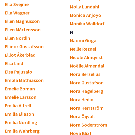
Ella Svejme
Molly Lundahl
Ella Wagner
Monica Anjoyo
Ellen Magnusson
Monika Walldorf
Ellen Mårtensson
N
Ellen Nordin
Naomi Goga
Ellinor Gustafsson
Nellie Rezaei
Elliot Åkerblad
Nicole Almqvist
Elsa Lind
Noëlle Almendal
Elsa Pajusalo
Nora Berzelius
Embla Mathiasson
Nora Gustafson
Emelie Boman
Nora Hagelberg
Emelie Larsson
Nora Hedin
Emilia Alfrell
Nora Herrström
Emilia Eliason
Nora Öijvall
Emilia Nordling
Nora Söderström
Emilia Wahrberg
Nova Blixt