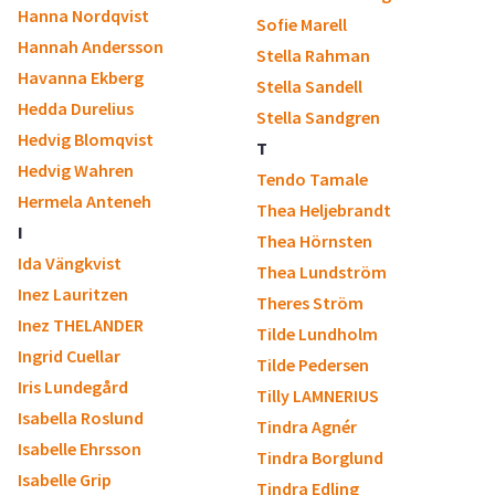
Hanna Nordqvist
Sofie Marell
Hannah Andersson
Stella Rahman
Havanna Ekberg
Stella Sandell
Hedda Durelius
Stella Sandgren
Hedvig Blomqvist
T
Hedvig Wahren
Tendo Tamale
Hermela Anteneh
Thea Heljebrandt
I
Thea Hörnsten
Ida Vängkvist
Thea Lundström
Inez Lauritzen
Theres Ström
Inez THELANDER
Tilde Lundholm
Ingrid Cuellar
Tilde Pedersen
Iris Lundegård
Tilly LAMNERIUS
Isabella Roslund
Tindra Agnér
Isabelle Ehrsson
Tindra Borglund
Isabelle Grip
Tindra Edling