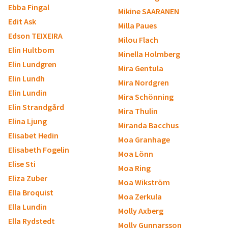
Ebba Fingal
Mikine SAARANEN
Edit Ask
Milla Paues
Edson TEIXEIRA
Milou Flach
Elin Hultbom
Minella Holmberg
Elin Lundgren
Mira Gentula
Elin Lundh
Mira Nordgren
Elin Lundin
Mira Schönning
Elin Strandgård
Mira Thulin
Elina Ljung
Miranda Bacchus
Elisabet Hedin
Moa Granhage
Elisabeth Fogelin
Moa Lönn
Elise Sti
Moa Ring
Eliza Zuber
Moa Wikström
Ella Broquist
Moa Zerkula
Ella Lundin
Molly Axberg
Ella Rydstedt
Molly Gunnarsson