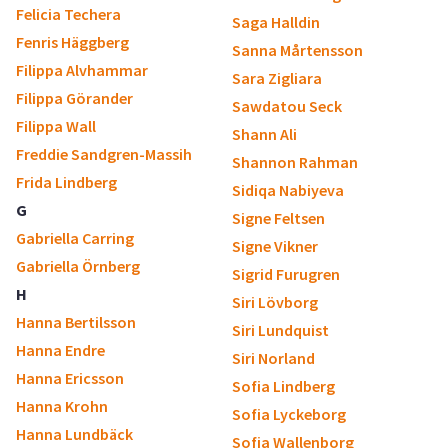
Felicia Techera
Saga Halldin
Fenris Häggberg
Sanna Mårtensson
Filippa Alvhammar
Sara Zigliara
Filippa Görander
Sawdatou Seck
Filippa Wall
Shann Ali
Freddie Sandgren-Massih
Shannon Rahman
Frida Lindberg
Sidiqa Nabiyeva
G
Signe Feltsen
Gabriella Carring
Signe Vikner
Gabriella Örnberg
Sigrid Furugren
H
Siri Lövborg
Hanna Bertilsson
Siri Lundquist
Hanna Endre
Siri Norland
Hanna Ericsson
Sofia Lindberg
Hanna Krohn
Sofia Lyckeborg
Hanna Lundbäck
Sofia Wallenborg