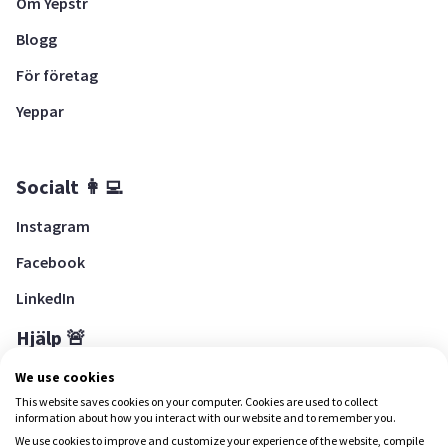
Om Yepstr
Blogg
För företag
Yeppar
Socialt 👩‍💻
Instagram
Facebook
LinkedIn
Hjälp 🚨
Hjälpcenter
We use cookies
This website saves cookies on your computer. Cookies are used to collect
information about how you interact with our website and to remember you.
We use cookies to improve and customize your experience of the website, compile