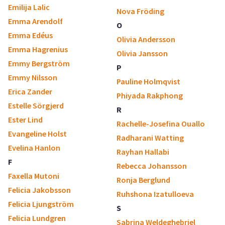
Emilija Lalic
Nova Fröding
Emma Arendolf
O
Emma Edéus
Olivia Andersson
Emma Hagrenius
Olivia Jansson
Emmy Bergström
P
Emmy Nilsson
Pauline Holmqvist
Erica Zander
Phiyada Rakphong
Estelle Sörgjerd
R
Ester Lind
Rachelle-Josefina Ouallo
Evangeline Holst
Radharani Watting
Evelina Hanlon
Rayhan Hallabi
F
Rebecca Johansson
Faxella Mutoni
Ronja Berglund
Felicia Jakobsson
Ruhshona Izatulloeva
Felicia Ljungström
S
Felicia Lundgren
Sabrina Weldeghebriel