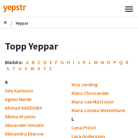
/
Yeppar
Topp Yeppar
Bläddra:
A
B
C
D
E
F
G
H
I
J
K
L
M
N
O
P
Q
R
S
T
U
V
W
X
Y
Z
A
Kira Jarding
Ada Karlsson
Klara Chruzander
Agnes Nerde
Klara-Lee Mattsson
Ahmad KADDORA
Klara-Linnea Westerlund
Albina Kryeziu
L
Alexander Vincent
Lana Pistol
Alexandra Ekerow
Lara Andersson