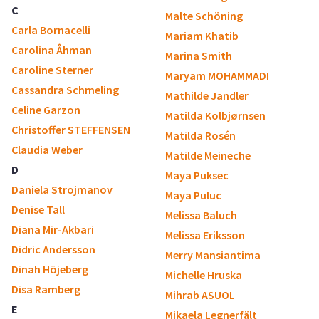
C
Malte Schöning
Carla Bornacelli
Mariam Khatib
Carolina Åhman
Marina Smith
Caroline Sterner
Maryam MOHAMMADI
Cassandra Schmeling
Mathilde Jandler
Celine Garzon
Matilda Kolbjørnsen
Christoffer STEFFENSEN
Matilda Rosén
Claudia Weber
Matilde Meineche
D
Maya Puksec
Daniela Strojmanov
Maya Puluc
Denise Tall
Melissa Baluch
Diana Mir-Akbari
Melissa Eriksson
Didric Andersson
Merry Mansiantima
Dinah Höjeberg
Michelle Hruska
Disa Ramberg
Mihrab ASUOL
E
Mikaela Legnerfält