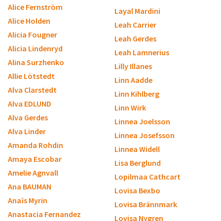
Alice Fernström
Layal Mardini
Alice Holden
Leah Carrier
Alicia Fougner
Leah Gerdes
Alicia Lindenryd
Leah Lamnerius
Alina Surzhenko
Lilly Illanes
Allie Lötstedt
Linn Aadde
Alva Clarstedt
Linn Kihlberg
Alva EDLUND
Linn Wirk
Alva Gerdes
Linnea Joelsson
Alva Linder
Linnea Josefsson
Amanda Rohdin
Linnea Widell
Amaya Escobar
Lisa Berglund
Amelie Agnvall
Lopilmaa Cathcart
Ana BAUMAN
Lovisa Bexbo
Anaïs Myrin
Lovisa Brännmark
Anastacia Fernandez
Lovisa Nygren