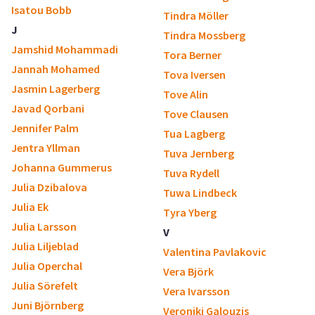
Isatou Bobb
Tindra Möller
J
Tindra Mossberg
Jamshid Mohammadi
Tora Berner
Jannah Mohamed
Tova Iversen
Jasmin Lagerberg
Tove Alin
Javad Qorbani
Tove Clausen
Jennifer Palm
Tua Lagberg
Jentra Yllman
Tuva Jernberg
Johanna Gummerus
Tuva Rydell
Julia Dzibalova
Tuwa Lindbeck
Julia Ek
Tyra Yberg
Julia Larsson
V
Julia Liljeblad
Valentina Pavlakovic
Julia Operchal
Vera Björk
Julia Sörefelt
Vera Ivarsson
Juni Björnberg
Veroniki Galouzis