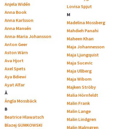
Anjela Widén
Lovisa Spjut
Anna Book
M
Anna Karlsson
Madelina Mossberg
Anna Mansén
Mahdieh Panahi
Anna-Maria Johansson
Maheen Khan
Anton Geer
Maja Johannesson
Aston Wärn
Maja Ljungquist
Ava Hjort
Maja Sucevic
Axel Spets
Maja Ullberg
Aya Bdiewi
Maja Wibom
Ayat Alfar
Majken Ströby
Ä
Malia Hörnfeldt
Ängla Mossbäck
Malin Frank
B
Malin Lange
Beatrice Hlawatsch
Malin Lindgren
Blazej GUMKOWSKI
Malin Malmgren