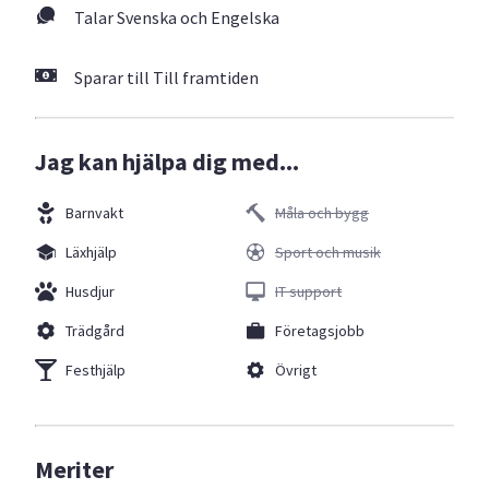
Talar Svenska och Engelska
Sparar till Till framtiden
Jag kan hjälpa dig med...
Barnvakt
Måla och bygg
Läxhjälp
Sport och musik
Husdjur
IT support
Trädgård
Företagsjobb
Festhjälp
Övrigt
Meriter