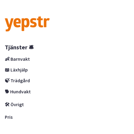
Tjänster 🛎
👶 Barnvakt
📖 Läxhjälp
🍃 Trädgård
🐕 Hundvakt
🛠 Övrigt
Pris