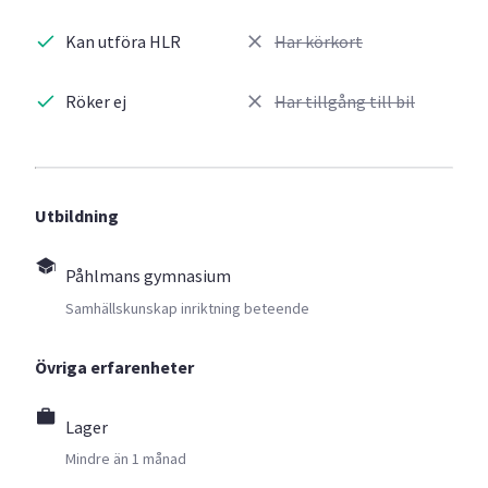
Kan utföra HLR
Har körkort
Röker ej
Har tillgång till bil
Utbildning
Påhlmans gymnasium
Samhällskunskap inriktning beteende
Övriga erfarenheter
Lager
Mindre än 1 månad