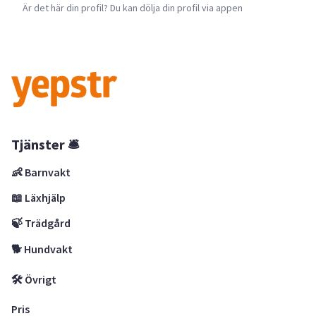
Är det här din profil? Du kan dölja din profil via appen
Tjänster 🛎
👶 Barnvakt
📖 Läxhjälp
🍃 Trädgård
🐕 Hundvakt
🛠 Övrigt
Pris