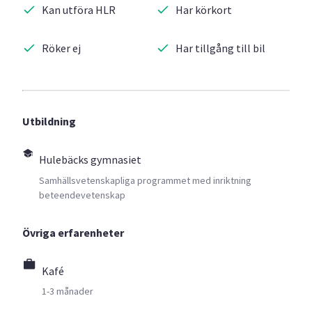
Kan utföra HLR
Har körkort
Röker ej
Har tillgång till bil
Utbildning
Hulebäcks gymnasiet
Samhällsvetenskapliga programmet med inriktning
beteendevetenskap
Övriga erfarenheter
Kafé
1-3 månader