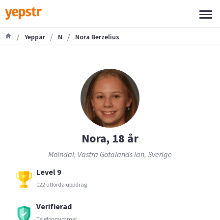
/
/
/
Yeppar
N
Nora Berzelius
Nora, 18 år
Mölndal, Västra Götalands län, Sverige
Level 9
122 utförda uppdrag
Verifierad
Telefonnummer