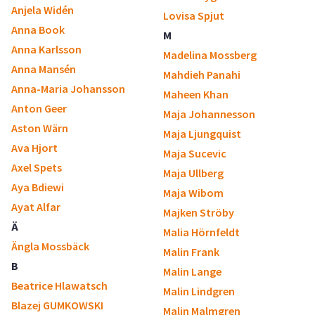
Anjela Widén
Lovisa Spjut
Anna Book
M
Anna Karlsson
Madelina Mossberg
Anna Mansén
Mahdieh Panahi
Anna-Maria Johansson
Maheen Khan
Anton Geer
Maja Johannesson
Aston Wärn
Maja Ljungquist
Ava Hjort
Maja Sucevic
Axel Spets
Maja Ullberg
Aya Bdiewi
Maja Wibom
Ayat Alfar
Majken Ströby
Ä
Malia Hörnfeldt
Ängla Mossbäck
Malin Frank
B
Malin Lange
Beatrice Hlawatsch
Malin Lindgren
Blazej GUMKOWSKI
Malin Malmgren