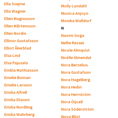
Ella Svejme
Molly Lundahl
Ella Wagner
Monica Anjoyo
Ellen Magnusson
Monika Walldorf
Ellen Mårtensson
N
Ellen Nordin
Naomi Goga
Ellinor Gustafsson
Nellie Rezaei
Elliot Åkerblad
Nicole Almqvist
Elsa Lind
Noëlle Almendal
Elsa Pajusalo
Nora Berzelius
Embla Mathiasson
Nora Gustafson
Emelie Boman
Nora Hagelberg
Emelie Larsson
Nora Hedin
Emilia Alfrell
Nora Herrström
Emilia Eliason
Nora Öijvall
Emilia Nordling
Nora Söderström
Emilia Wahrberg
Nova Blixt