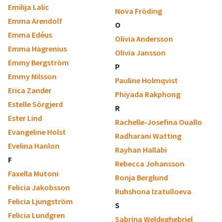
Emilija Lalic
Nova Fröding
Emma Arendolf
O
Emma Edéus
Olivia Andersson
Emma Hagrenius
Olivia Jansson
Emmy Bergström
P
Emmy Nilsson
Pauline Holmqvist
Erica Zander
Phiyada Rakphong
Estelle Sörgjerd
R
Ester Lind
Rachelle-Josefina Ouallo
Evangeline Holst
Radharani Watting
Evelina Hanlon
Rayhan Hallabi
F
Rebecca Johansson
Faxella Mutoni
Ronja Berglund
Felicia Jakobsson
Ruhshona Izatulloeva
Felicia Ljungström
S
Felicia Lundgren
Sabrina Weldeghebriel