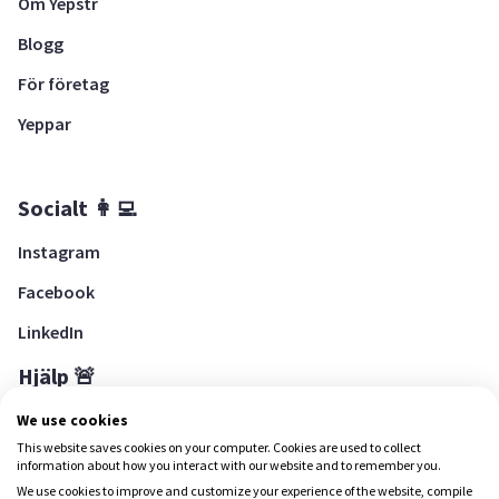
Om Yepstr
Blogg
För företag
Yeppar
Socialt 👩‍💻
Instagram
Facebook
LinkedIn
Hjälp 🚨
Hjälpcenter
We use cookies
This website saves cookies on your computer. Cookies are used to collect
information about how you interact with our website and to remember you.
We use cookies to improve and customize your experience of the website, compile