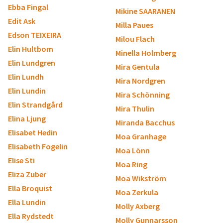
Ebba Fingal
Mikine SAARANEN
Edit Ask
Milla Paues
Edson TEIXEIRA
Milou Flach
Elin Hultbom
Minella Holmberg
Elin Lundgren
Mira Gentula
Elin Lundh
Mira Nordgren
Elin Lundin
Mira Schönning
Elin Strandgård
Mira Thulin
Elina Ljung
Miranda Bacchus
Elisabet Hedin
Moa Granhage
Elisabeth Fogelin
Moa Lönn
Elise Sti
Moa Ring
Eliza Zuber
Moa Wikström
Ella Broquist
Moa Zerkula
Ella Lundin
Molly Axberg
Ella Rydstedt
Molly Gunnarsson