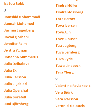
Isatou Bobb
Tindra Möller
J
Tindra Mossberg
Jamshid Mohammadi
Tora Berner
Jannah Mohamed
Tova Iversen
Jasmin Lagerberg
Tove Alin
Javad Qorbani
Tove Clausen
Jennifer Palm
Tua Lagberg
Jentra Yllman
Tuva Jernberg
Johanna Gummerus
Tuva Rydell
Julia Dzibalova
Tuwa Lindbeck
Julia Ek
Tyra Yberg
Julia Larsson
V
Julia Liljeblad
Valentina Pavlakovic
Julia Operchal
Vera Björk
Julia Sörefelt
Vera Ivarsson
Juni Björnberg
Veroniki Galouzis