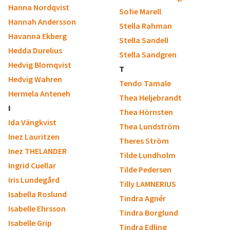
Hanna Nordqvist
Sofie Marell
Hannah Andersson
Stella Rahman
Havanna Ekberg
Stella Sandell
Hedda Durelius
Stella Sandgren
Hedvig Blomqvist
T
Hedvig Wahren
Tendo Tamale
Hermela Anteneh
Thea Heljebrandt
I
Thea Hörnsten
Ida Vängkvist
Thea Lundström
Inez Lauritzen
Theres Ström
Inez THELANDER
Tilde Lundholm
Ingrid Cuellar
Tilde Pedersen
Iris Lundegård
Tilly LAMNERIUS
Isabella Roslund
Tindra Agnér
Isabelle Ehrsson
Tindra Borglund
Isabelle Grip
Tindra Edling