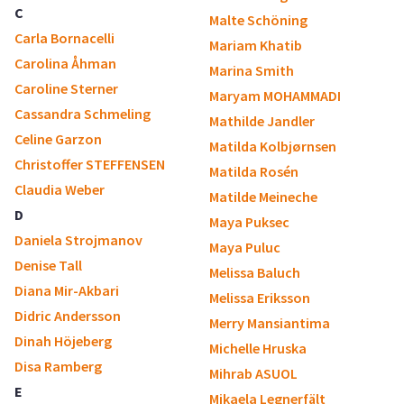
C
Malte Schöning
Carla Bornacelli
Mariam Khatib
Carolina Åhman
Marina Smith
Caroline Sterner
Maryam MOHAMMADI
Cassandra Schmeling
Mathilde Jandler
Celine Garzon
Matilda Kolbjørnsen
Christoffer STEFFENSEN
Matilda Rosén
Claudia Weber
Matilde Meineche
D
Maya Puksec
Daniela Strojmanov
Maya Puluc
Denise Tall
Melissa Baluch
Diana Mir-Akbari
Melissa Eriksson
Didric Andersson
Merry Mansiantima
Dinah Höjeberg
Michelle Hruska
Disa Ramberg
Mihrab ASUOL
E
Mikaela Legnerfält