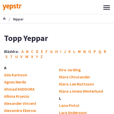
/
Yeppar
Topp Yeppar
Bläddra:
A
B
C
D
E
F
G
H
I
J
K
L
M
N
O
P
Q
R
S
T
U
V
W
X
Y
Z
A
Kira Jarding
Ada Karlsson
Klara Chruzander
Agnes Nerde
Klara-Lee Mattsson
Ahmad KADDORA
Klara-Linnea Westerlund
Albina Kryeziu
L
Alexander Vincent
Lana Pistol
Alexandra Ekerow
Lara Andersson