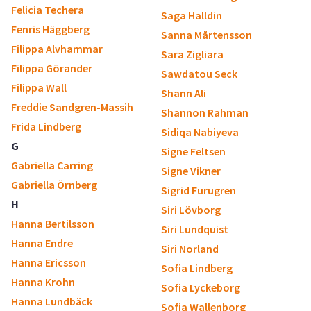
Felicia Techera
Saga Halldin
Fenris Häggberg
Sanna Mårtensson
Filippa Alvhammar
Sara Zigliara
Filippa Görander
Sawdatou Seck
Filippa Wall
Shann Ali
Freddie Sandgren-Massih
Shannon Rahman
Frida Lindberg
Sidiqa Nabiyeva
G
Signe Feltsen
Gabriella Carring
Signe Vikner
Gabriella Örnberg
Sigrid Furugren
H
Siri Lövborg
Hanna Bertilsson
Siri Lundquist
Hanna Endre
Siri Norland
Hanna Ericsson
Sofia Lindberg
Hanna Krohn
Sofia Lyckeborg
Hanna Lundbäck
Sofia Wallenborg