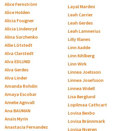
Alice Fernström
Layal Mardini
Alice Holden
Leah Carrier
Alicia Fougner
Leah Gerdes
Alicia Lindenryd
Leah Lamnerius
Alina Surzhenko
Lilly Illanes
Allie Lötstedt
Linn Aadde
Alva Clarstedt
Linn Kihlberg
Alva EDLUND
Linn Wirk
Alva Gerdes
Linnea Joelsson
Alva Linder
Linnea Josefsson
Amanda Rohdin
Linnea Widell
Amaya Escobar
Lisa Berglund
Amelie Agnvall
Lopilmaa Cathcart
Ana BAUMAN
Lovisa Bexbo
Anaïs Myrin
Lovisa Brännmark
Anastacia Fernandez
Lovisa Nygren