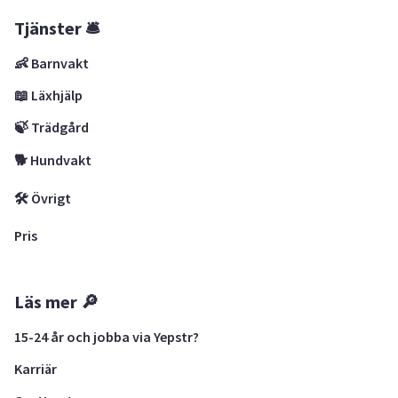
Tjänster 🛎
👶 Barnvakt
📖 Läxhjälp
🍃 Trädgård
🐕 Hundvakt
🛠 Övrigt
Pris
Läs mer 🔎
15-24 år och jobba via Yepstr?
Karriär