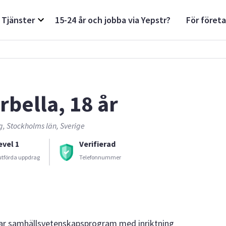
Tjänster
15-24 år och jobba via Yepstr?
För föret
rbella, 18 år
, Stockholms län, Sverige
evel 1
Verifierad
utförda uppdrag
Telefonnummer
ggar samhällsvetenskapsprogram med inriktning