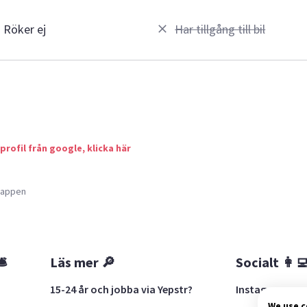
Röker ej
Har tillgång till bil
 profil från google, klicka här
a appen
🛎
Läs mer 🔎
Socialt 👩‍
15-24 år och jobba via Yepstr?
Instagram
We use 