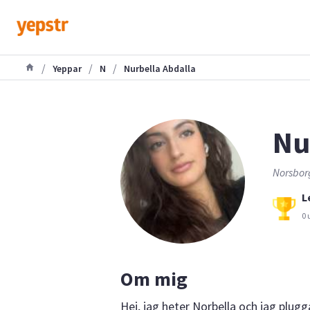
/
/
/
Yeppar
N
Nurbella Abdalla
Nu
Norsborg
L
0 
Om mig
Hej, jag heter Norbella och jag plu