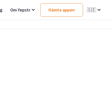
ag
Om Yepstr
Hämta appen
🇸🇪