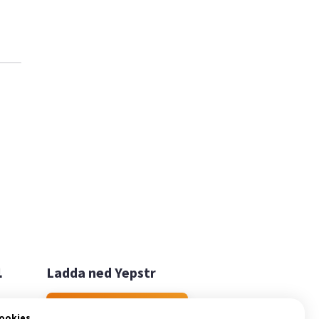

Ladda ned Yepstr
Ladda ned Yepstr
cookies