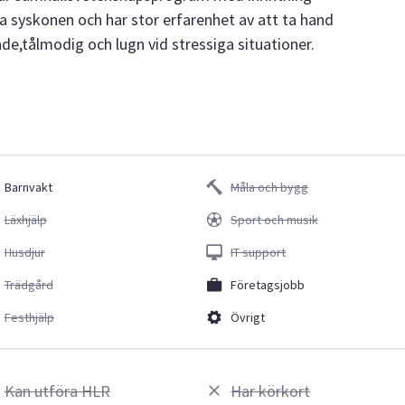
a syskonen och har stor erfarenhet av att ta hand
de,tålmodig och lugn vid stressiga situationer.
Barnvakt
Måla och bygg
Läxhjälp
Sport och musik
Husdjur
IT support
Trädgård
Företagsjobb
Festhjälp
Övrigt
Kan utföra HLR
Har körkort