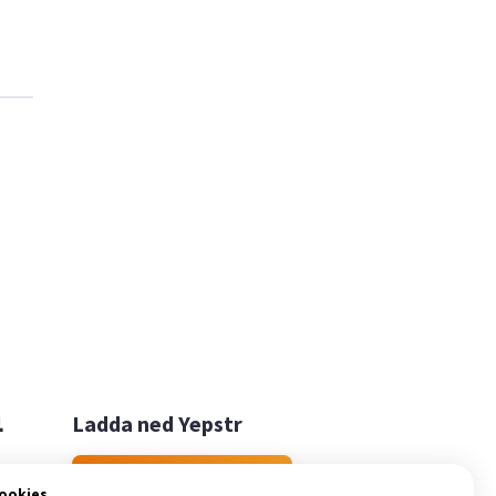

Ladda ned Yepstr
Ladda ned Yepstr
cookies