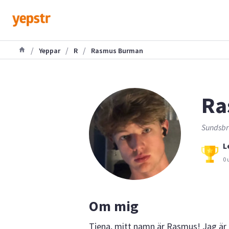
/
/
/
Yeppar
R
Rasmus Burman
Ra
Sundsbru
L
0 
Om mig
Tjena, mitt namn är Rasmus! Jag är e