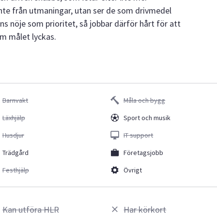
 inte från utmaningar, utan ser de som drivmedel
ns nöje som prioritet, så jobbar därför hårt för att
om målet lyckas.
Barnvakt
Måla och bygg
Läxhjälp
Sport och musik
Husdjur
IT support
Trädgård
Företagsjobb
Festhjälp
Övrigt
Kan utföra HLR
Har körkort