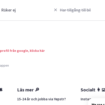
Röker ej
Har tillgång till bil
 profil från google, klicka här
a appen
🛎
Läs mer 🔎
Socialt 👩‍
15-24 år och jobba via Yepstr?
Instagram
We use 