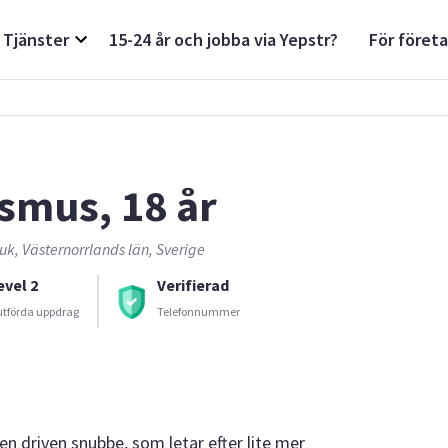
Tjänster
15-24 år och jobba via Yepstr?
För föret
smus, 18 år
k, Västernorrlands län, Sverige
evel 2
Verifierad
utförda uppdrag
Telefonnummer
n driven snubbe, som letar efter lite mer