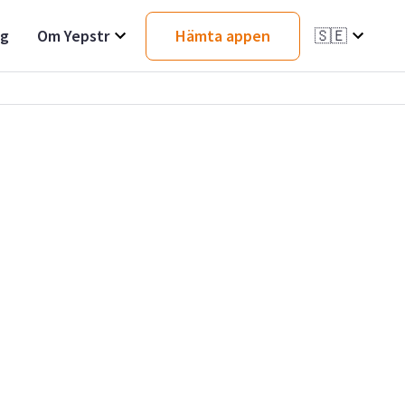
ag
Om Yepstr
Hämta appen
🇸🇪