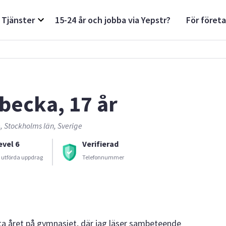
Tjänster
15-24 år och jobba via Yepstr?
För föret
becka, 17 år
, Stockholms län, Sverige
evel 6
Verifierad
 utförda uppdrag
Telefonnummer
ta året på gymnasiet, där jag läser sambeteende