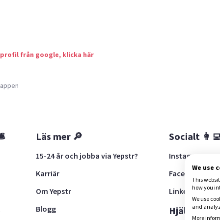
 profil från google, klicka här
a appen
🛎
Läs mer 🔎
Socialt 👩‍
15-24 år och jobba via Yepstr?
Instagram
We use 
Karriär
Facebook
This websit
how you in
Om Yepstr
LinkedIn
We use cook
and analyze
Blogg
t
Hjälp 🚨
More inform