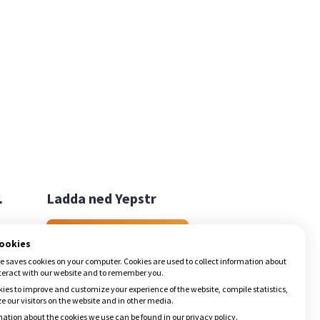

Ladda ned Yepstr
Ladda ned Yepstr
cookies
e saves cookies on your computer. Cookies are used to collect information about
teract with our website and to remember you.
ies to improve and customize your experience of the website, compile statistics,
 our visitors on the website and in other media.
ation about the cookies we use can be found in our privacy policy.