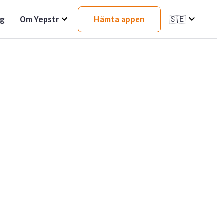
ag
Om Yepstr
Hämta appen
🇸🇪