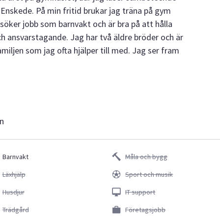
 Enskede. På min fritid brukar jag träna på gym
ker jobb som barnvakt och är bra på att hålla
ch ansvarstagande. Jag har två äldre bröder och är
amiljen som jag ofta hjälper till med. Jag ser fram
en
Barnvakt
Måla och bygg
Läxhjälp
Sport och musik
Husdjur
IT support
Trädgård
Företagsjobb