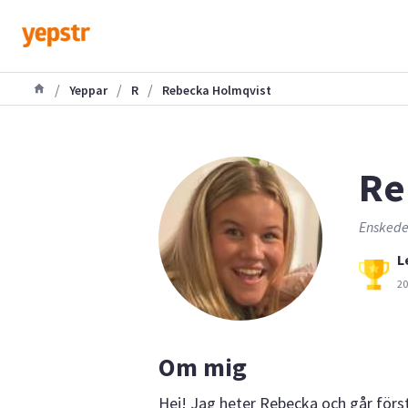
/
/
/
Yeppar
R
Rebecka Holmqvist
Re
Enskede
L
20
Om mig
Hej! Jag heter Rebecka och går förs