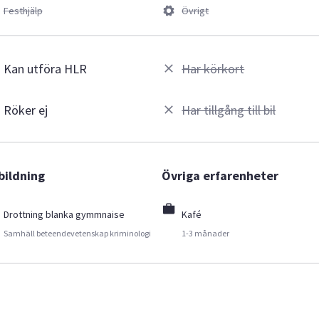
Festhjälp
Övrigt
Kan utföra HLR
Har körkort
Röker ej
Har tillgång till bil
bildning
Övriga erfarenheter
Drottning blanka gymmnaise
Kafé
Samhäll beteendevetenskap kriminologi
1-3 månader