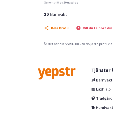
Genomsnitt av 20 uppdrag
20
Barnvakt
Dela Profil
Vill du ta bort din
Är det här din profil? Du kan dölja din profil vi
Tjänster 
👶 Barnvakt
📖 Läxhjälp
🍃 Trädgård
🐕 Hundvak