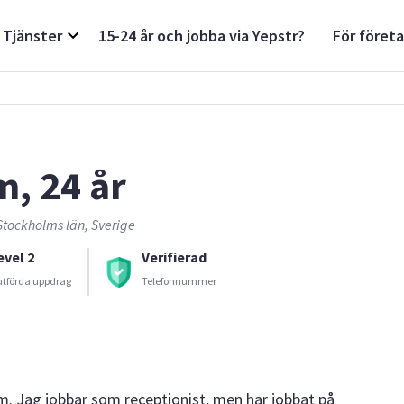
Tjänster
15-24 år och jobba via Yepstr?
För föret
m, 24 år
Stockholms län, Sverige
evel 2
Verifierad
utförda uppdrag
Telefonnummer
m. Jag jobbar som receptionist, men har jobbat på