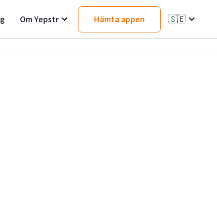
ag
Om Yepstr
Hämta appen
🇸🇪