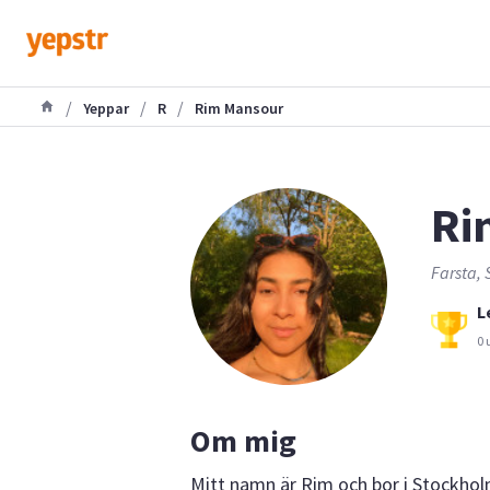
/
/
/
Yeppar
R
Rim Mansour
Ri
Farsta, 
L
0 
Om mig
Mitt namn är Rim och bor i Stockhol