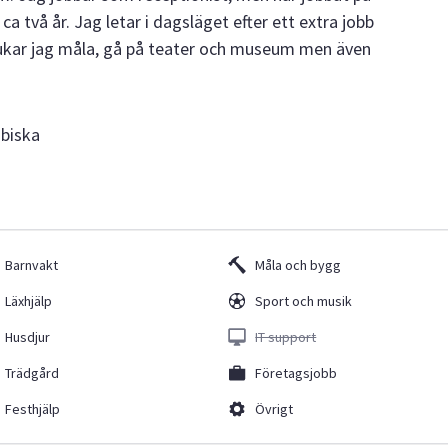
a två år. Jag letar i dagsläget efter ett extra jobb
rukar jag måla, gå på teater och museum men även
abiska
Barnvakt
Måla och bygg
Läxhjälp
Sport och musik
Husdjur
IT support
Trädgård
Företagsjobb
Festhjälp
Övrigt