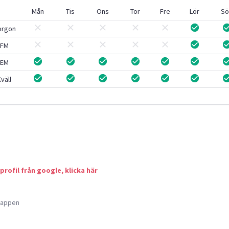
Mån
Tis
Ons
Tor
Fre
Lör
Sö
orgon
FM
EM
väll
 profil från google, klicka här
a appen