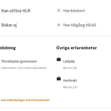
Kan utföra HLR
Har körkort
Röker ej
Har tillgång till bil
bildning
Övriga erfarenheter
Thorildsplan gymnasium
Läxhjälp
Information- och med media teknik
Mer än 1 år
Hundvakt
Mer än 1 år
 alla utbildningar och erfarenheter