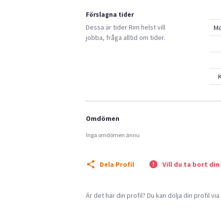
Förslagna tider
Dessa är tider
Rim
helst vill
M
jobba, fråga alltid om tider.
K
Omdömen
Inga omdömen ännu
Dela Profil
Vill du ta bort din
Är det här din profil? Du kan dölja din profil vi