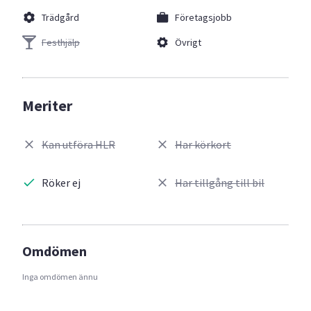
Trädgård
Företagsjobb
Festhjälp
Övrigt
Meriter
Kan utföra HLR
Har körkort
Röker ej
Har tillgång till bil
Omdömen
Inga omdömen ännu