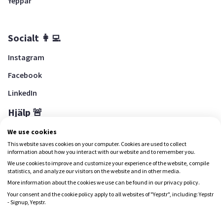
Yeppar
Socialt 👩‍💻
Instagram
Facebook
LinkedIn
Hjälp 🚨
Hjälpcenter
We use cookies
This website saves cookies on your computer. Cookies are used to collect
information about how you interact with our website and to remember you.
We use cookies to improve and customize your experience of the website, compile
Ladda ned Yepstr
statistics, and analyze our visitors on the website and in other media.
More information about the cookies we use can be found in our privacy policy.
Ladda ned Yepstr
Your consent and the cookie policy apply to all websites of "Yepstr", including: Yepstr
- Signup, Yepstr.
Yepstr använder cookies (kakor) för att ge dig en bättre