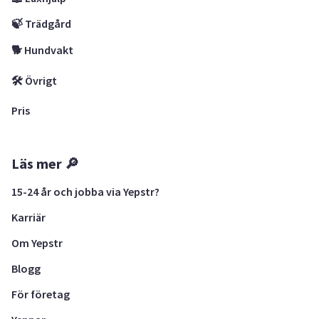
🍃 Trädgård
🐕 Hundvakt
🛠 Övrigt
Pris
Läs mer 🔎
15-24 år och jobba via Yepstr?
Karriär
Om Yepstr
Blogg
För företag