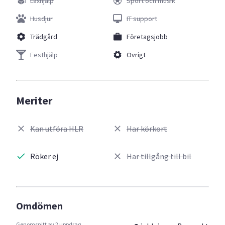
Läxhjälp
Sport och musik
Husdjur
IT support
Trädgård
Företagsjobb
Festhjälp
Övrigt
Meriter
Kan utföra HLR
Har körkort
Röker ej
Har tillgång till bil
Omdömen
Genomsnitt av 2 uppdrag