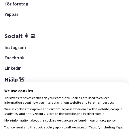
För företag
Yeppar
Socialt 👩‍💻
Instagram
Facebook
LinkedIn
Hjälp 🚨
Hjälpcenter
We use cookies
This website saves cookies on your computer. Cookies are used to collect
information about how you interact with our website and to remember you.
We use cookies to improve and customize your experience of the website, compile
Ladda ned Yepstr
statistics, and analyze our visitors on the website and in other media.
More information about the cookies we use can be found in our privacy policy.
Ladda ned Yepstr
Your consent and the cookie policy apply to all websites of "Yepstr", including: Yepstr