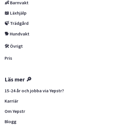
👶 Barnvakt
📖 Läxhjälp
🍃 Trädgård
🐕 Hundvakt
🛠 Övrigt
Pris
Läs mer 🔎
15-24 år och jobba via Yepstr?
Karriär
Om Yepstr
Blogg