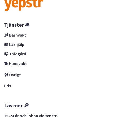
Tjänster 🛎
👶 Barnvakt
📖 Läxhjälp
🍃 Trädgård
🐕 Hundvakt
🛠 Övrigt
Pris
Läs mer 🔎
15-24 år och jobba via Yepstr?