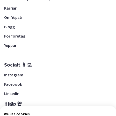
Karriär
Om Yepstr
Blogg
För företag
Yeppar
Socialt 👩‍💻
Instagram
Facebook
LinkedIn
Hjälp 🚨
Hjälpcenter
We use cookies