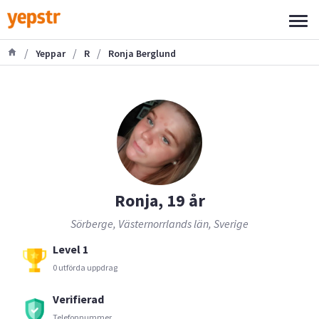
/
/
/
Yeppar
R
Ronja Berglund
Ronja, 19 år
Sörberge, Västernorrlands län, Sverige
Level 1
0 utförda uppdrag
Verifierad
Telefonnummer