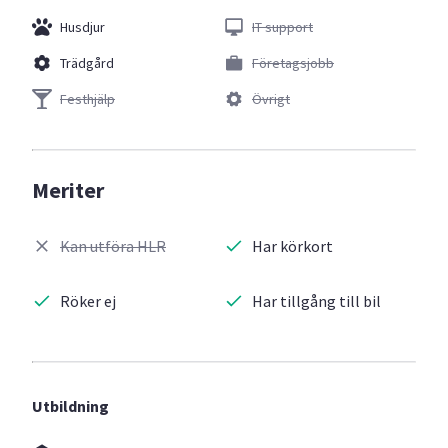
Husdjur
IT support
Trädgård
Företagsjobb
Festhjälp
Övrigt
Meriter
Kan utföra HLR
Har körkort
Röker ej
Har tillgång till bil
Utbildning