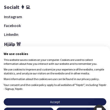
Socialt 👩‍💻
Instagram
Facebook
LinkedIn
Hjälp 🚨
Hjälpcenter
We use cookies
This website saves cookies on your computer. Cookies are used to collect
information about how you interact with our website and to remember you.
We use cookies to improve and customize your experience of the website, compile
Ladda ned Yepstr
statistics, and analyze our visitors on the website and in other media.
More information about the cookies we use can be found in our privacy policy.
Ladda ned Yepstr
Your consent and the cookie policy apply to all websites of "Yepstr", including: Yepstr
- Signup, Yepstr.
Yepstr använder cookies (kakor) för att ge dig en bättre
upplevelse.
Accept
Yepstr AB • Org. 556997-9817 • Skeppsbron 28, 111 30