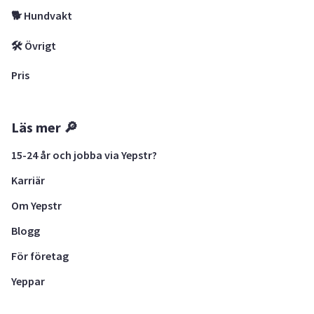
🐕 Hundvakt
🛠 Övrigt
Pris
Läs mer 🔎
15-24 år och jobba via Yepstr?
Karriär
Om Yepstr
Blogg
För företag
Yeppar