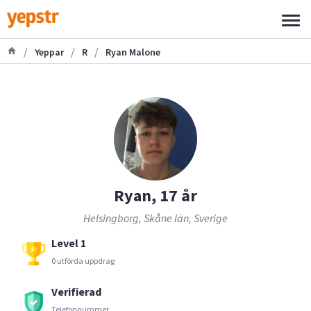
/
/
/
Yeppar
R
Ryan Malone
Ryan, 17 år
Helsingborg, Skåne län, Sverige
Level 1
0 utförda uppdrag
Verifierad
Telefonnummer