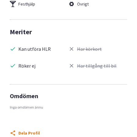
Festhjälp
Övrigt
Meriter
Kan utföra HLR
Har körkort
Röker ej
Har tillgång till bil
Omdömen
Inga omdömen ännu
Dela Profil