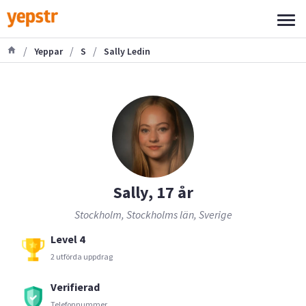
/
/
/
Yeppar
S
Sally Ledin
Sally, 17 år
Stockholm, Stockholms län, Sverige
Level 4
2 utförda uppdrag
Verifierad
Telefonnummer