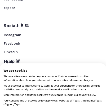
Yeppar
Socialt 👩‍💻
Instagram
Facebook
LinkedIn
Hjälp 🚨
Hjälpcenter
We use cookies
This website saves cookies on your computer. Cookies are used to collect
information about how you interact with our website and to remember you.
We use cookies to improve and customize your experience of the website, compile
Ladda ned Yepstr
statistics, and analyze our visitors on the website and in other media.
More information about the cookies we use can be found in our privacy policy.
Ladda ned Yepstr
Your consent and the cookie policy apply to all websites of "Yepstr", including: Yepstr
- Signup, Yepstr.