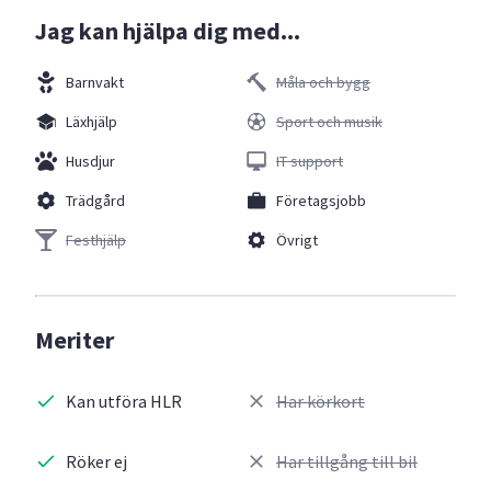
Jag kan hjälpa dig med...
Barnvakt
Måla och bygg
Läxhjälp
Sport och musik
Husdjur
IT support
Trädgård
Företagsjobb
Festhjälp
Övrigt
Meriter
Kan utföra HLR
Har körkort
Röker ej
Har tillgång till bil