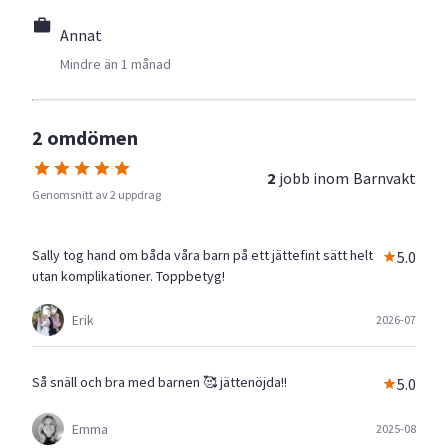
Annat
Mindre än 1 månad
2 omdömen
2
jobb inom
Barnvakt
Genomsnitt av 2 uppdrag
Sally tog hand om båda våra barn på ett jättefint sätt helt
5.0
utan komplikationer. Toppbetyg!
Erik
2026-07
Så snäll och bra med barnen 🥰 jättenöjda!!
5.0
Emma
2025-08