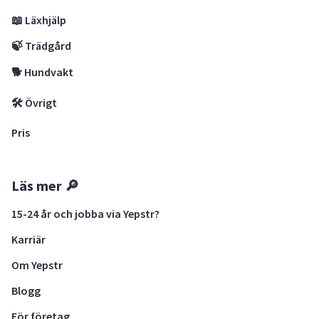
📖 Läxhjälp
🍃 Trädgård
🐕 Hundvakt
🛠 Övrigt
Pris
Läs mer 🔎
15-24 år och jobba via Yepstr?
Karriär
Om Yepstr
Blogg
För företag