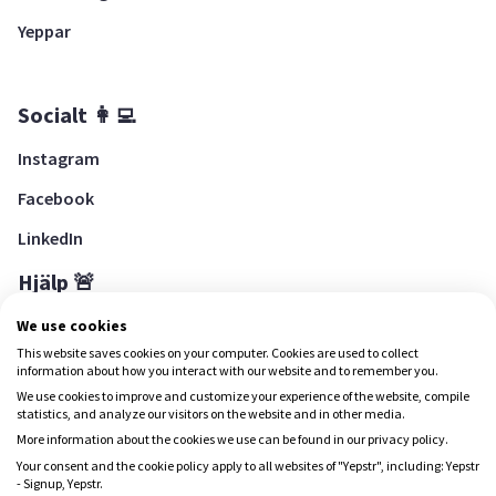
Yeppar
Socialt 👩‍💻
Instagram
Facebook
LinkedIn
Hjälp 🚨
Hjälpcenter
We use cookies
This website saves cookies on your computer. Cookies are used to collect
information about how you interact with our website and to remember you.
We use cookies to improve and customize your experience of the website, compile
Ladda ned Yepstr
statistics, and analyze our visitors on the website and in other media.
More information about the cookies we use can be found in our privacy policy.
Ladda ned Yepstr
Your consent and the cookie policy apply to all websites of "Yepstr", including: Yepstr
- Signup, Yepstr.