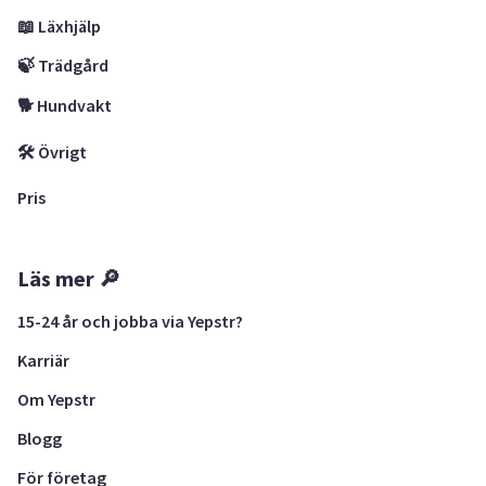
📖 Läxhjälp
🍃 Trädgård
🐕 Hundvakt
🛠 Övrigt
Pris
Läs mer 🔎
15-24 år och jobba via Yepstr?
Karriär
Om Yepstr
Blogg
För företag