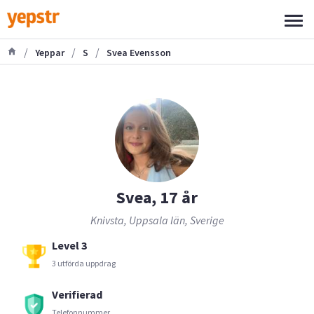
/
/
/
Yeppar
S
Svea Evensson
Svea, 17 år
Knivsta, Uppsala län, Sverige
Level 3
3 utförda uppdrag
Verifierad
Telefonnummer