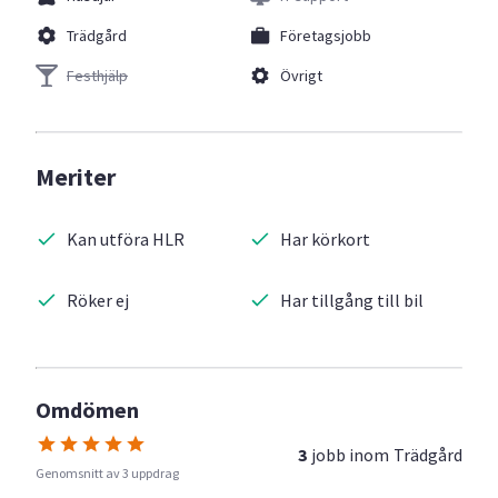
Trädgård
Företagsjobb
Festhjälp
Övrigt
Meriter
Kan utföra HLR
Har körkort
Röker ej
Har tillgång till bil
Omdömen
3
jobb inom
Trädgård
Genomsnitt av 3 uppdrag