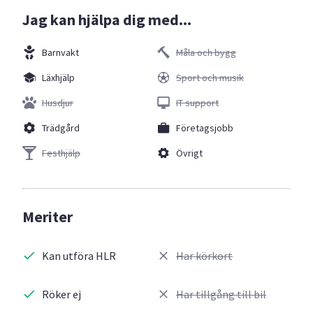
Jag kan hjälpa dig med...
Barnvakt
Måla och bygg
Läxhjälp
Sport och musik
Husdjur
IT support
Trädgård
Företagsjobb
Festhjälp
Övrigt
Meriter
Kan utföra HLR
Har körkort
Röker ej
Har tillgång till bil