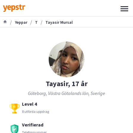
/
/
/
Yeppar
T
Tayasir Mursal
Tayasir, 17 år
Göteborg, Västra Götalands län, Sverige
Level 4
8 utförda uppdrag
Verifierad
Telefonnummer