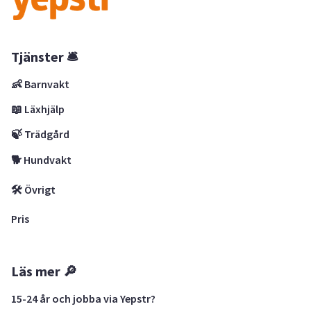
Tjänster 🛎
👶 Barnvakt
📖 Läxhjälp
🍃 Trädgård
🐕 Hundvakt
🛠 Övrigt
Pris
Läs mer 🔎
15-24 år och jobba via Yepstr?