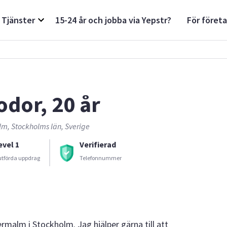
Tjänster
15-24 år och jobba via Yepstr?
För föret
odor, 20 år
lm, Stockholms län, Sverige
evel 1
Verifierad
utförda uppdrag
Telefonnummer
rmalm i Stockholm. Jag hjälper gärna till att