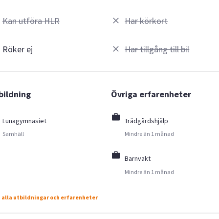
Kan utföra HLR
Har körkort
Röker ej
Har tillgång till bil
bildning
Övriga erfarenheter
Lunagymnasiet
Trädgårdshjälp
Samhäll
Mindre än 1 månad
Barnvakt
Mindre än 1 månad
 alla utbildningar och erfarenheter