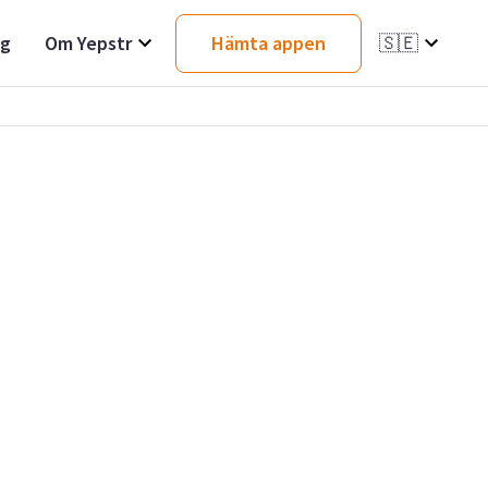
ag
Om Yepstr
Hämta appen
🇸🇪