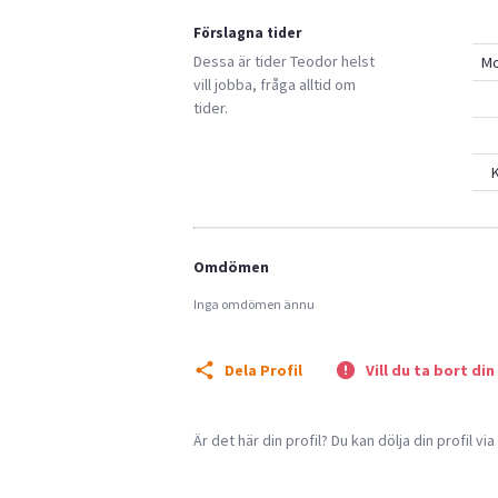
Förslagna tider
Dessa är tider
Teodor
helst
M
vill jobba, fråga alltid om
tider.
K
Omdömen
Inga omdömen ännu
Dela Profil
Vill du ta bort din
Är det här din profil? Du kan dölja din profil vi