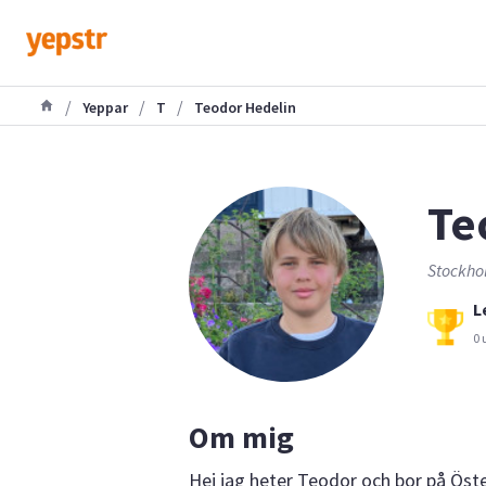
/
/
/
Yeppar
T
Teodor Hedelin
Te
Stockho
L
0 
Om mig
Hej jag heter Teodor och bor på Öste