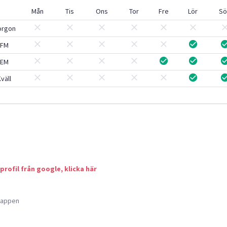
Mån
Tis
Ons
Tor
Fre
Lör
Sö
orgon
FM
EM
väll
 profil från google, klicka här
a appen