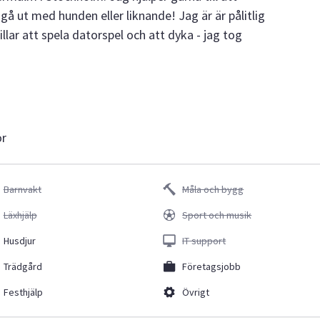
 gå ut med hunden eller liknande! Jag är är pålitlig
illar att spela datorspel och att dyka - jag tog
or
Barnvakt
Måla och bygg
Läxhjälp
Sport och musik
Husdjur
IT support
Trädgård
Företagsjobb
Festhjälp
Övrigt