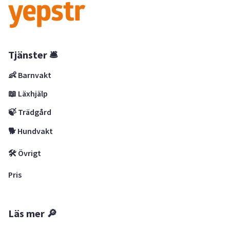
Tjänster 🛎
👶 Barnvakt
📖 Läxhjälp
🍃 Trädgård
🐕 Hundvakt
🛠 Övrigt
Pris
Läs mer 🔎