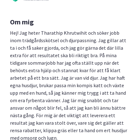
Om mig
Hej! Jag heter Tharathip Khrutwihit och söker jobb
inom trädgårdsskötsel och djurpassning. Jag gillar att
ta i och få saker gjorda, och jag gör gärna det där lilla
extra för att resultatet ska bli riktigt bra. På mina
tidigare sommarjobb har jag ofta ställt upp när det
behövts extra hjälp och stannat kvar för att få klart
arbetet på ett bra sätt. Jag är van vid djur. Jag har haft
egna husdjur, brukar passa min kompis katt och växte
upp med en hund, så jag känner mig trygg i att ta hand
om era fyrbenta vänner. Jag lär mig snabbt och tar
ansvar om något blir fel, så att jag kan bli ännu bättre
nästa gång. För mig är det viktigt att leverera ett
resultat jag kan vara stolt över, vare sig det gäller att
rensa rabatter, klippa gräs eller ta hand om ert husdjur
med omsorg och lugn.