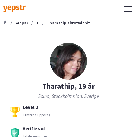
/
/
/
Yeppar
T
Tharathip Khrutwichit
Tharathip, 19 år
Solna, Stockholms län, Sverige
Level 2
0 utförda uppdrag
Verifierad
Telefonnummer