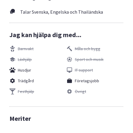
Talar Svenska, Engelska och Thailändska
Jag kan hjälpa dig med...
Barnvakt
Måla och bygg
Läxhjälp
Sport och musik
Husdjur
IT support
Trädgård
Företagsjobb
Festhjälp
Övrigt
Meriter