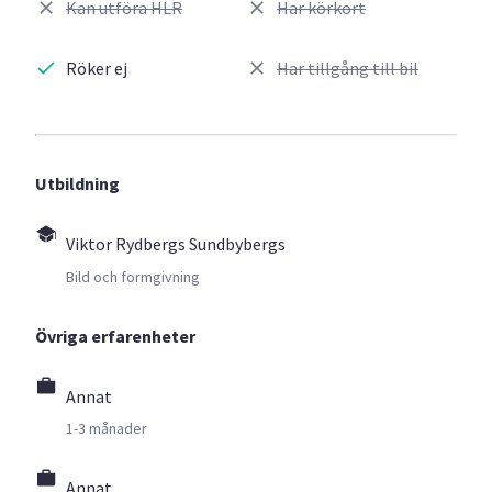
Kan utföra HLR
Har körkort
Röker ej
Har tillgång till bil
Utbildning
Viktor Rydbergs Sundbybergs
Bild och formgivning
Övriga erfarenheter
Annat
1-3 månader
Annat