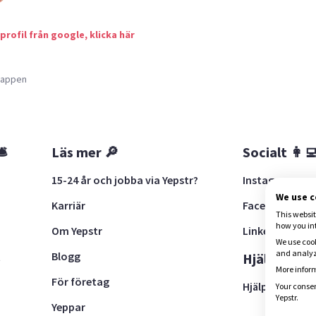
 profil från google, klicka här
a appen
🛎
Läs mer 🔎
Socialt 👩‍
15-24 år och jobba via Yepstr?
Instagram
We use 
Karriär
Facebook
This websit
how you in
Om Yepstr
LinkedIn
We use cook
and analyze
Blogg
t
Hjälp 🚨
More inform
För företag
Hjälpcenter
Your consen
Yepstr.
Yeppar