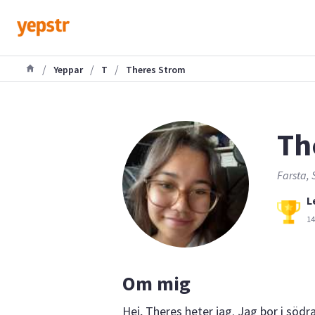
/
/
/
Yeppar
T
Theres Strom
Th
Farsta, 
L
14
Om mig
Hej, Theres heter jag. Jag bor i söd