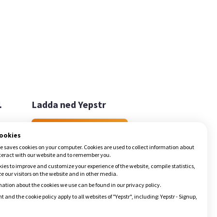

Ladda ned Yepstr
Ladda ned Yepstr
cookies
e saves cookies on your computer. Cookies are used to collect information about
teract with our website and to remember you.
ies to improve and customize your experience of the website, compile statistics,
 our visitors on the website and in other media.
ation about the cookies we use can be found in our privacy policy.
t and the cookie policy apply to all websites of "Yepstr", including: Yepstr - Signup,