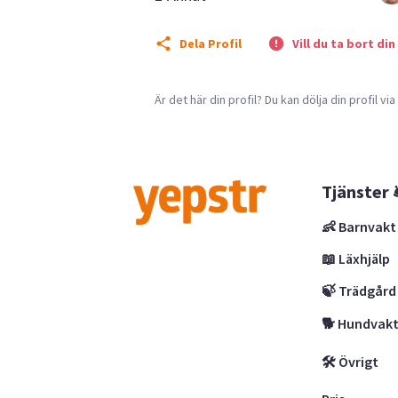
Dela Profil
Vill du ta bort din
Är det här din profil? Du kan dölja din profil vi
Tjänster 
👶 Barnvakt
📖 Läxhjälp
🍃 Trädgård
🐕 Hundvak
🛠 Övrigt