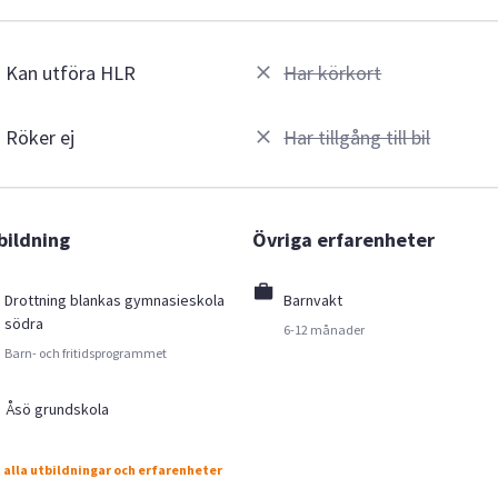
Kan utföra HLR
Har körkort
Röker ej
Har tillgång till bil
bildning
Övriga erfarenheter
Drottning blankas gymnasieskola
Barnvakt
södra
6-12 månader
Barn- och fritidsprogrammet
Åsö grundskola
 alla utbildningar och erfarenheter