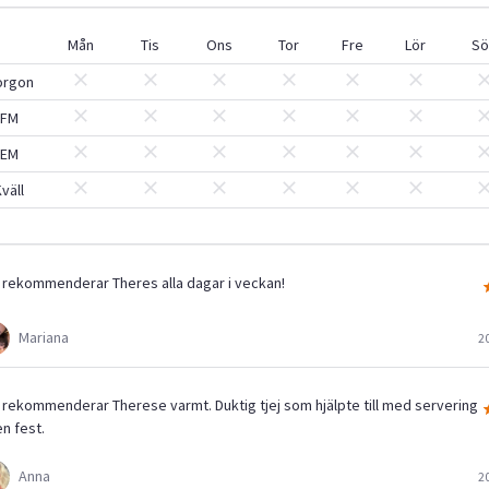
Mån
Tis
Ons
Tor
Fre
Lör
Sö
orgon
FM
EM
väll
 rekommenderar Theres alla dagar i veckan!
Mariana
2
 rekommenderar Therese varmt. Duktig tjej som hjälpte till med servering
n fest.
Anna
2