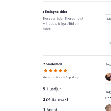
Förslagna tider
Dessa är tider
Theres
helst
M
vill jobba, fråga alltid om
tider.
K
2 omdömen
Jag
Genomsnitt av 140 uppdrag
5
Husdjur
Jag
på e
134
Barnvakt
1
Annat