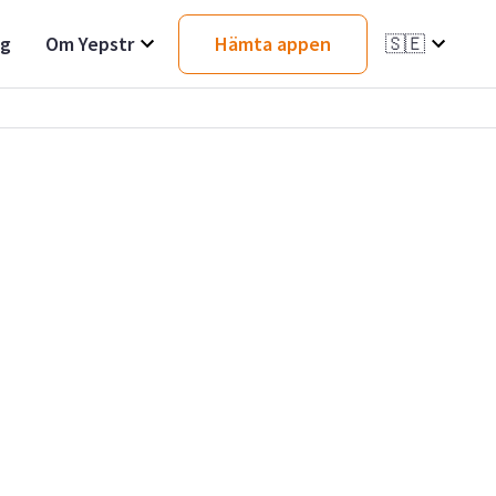
ag
Om Yepstr
Hämta appen
🇸🇪