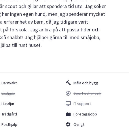
r scout och gillar att spendera tid ute. Jag söker
ag har ingen egen hund, men jag spenderar mycket
 erfarenhet av barn, då jag tidigare varit
 på förskola. Jag är bra på att passa tider och
så snabbt! Jag hjälper gärna till med småjobb,
jälpa till runt huset.
Barnvakt
Måla och bygg
Läxhjälp
Sport och musik
Husdjur
IT support
Trädgård
Företagsjobb
Festhjälp
Övrigt