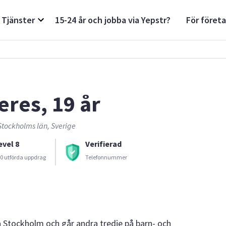
Tjänster
15-24 år och jobba via Yepstr?
För föret
eres, 19 år
Stockholms län, Sverige
evel 8
Verifierad
0 utförda uppdrag
Telefonnummer
ra Stockholm och går andra tredje på barn- och