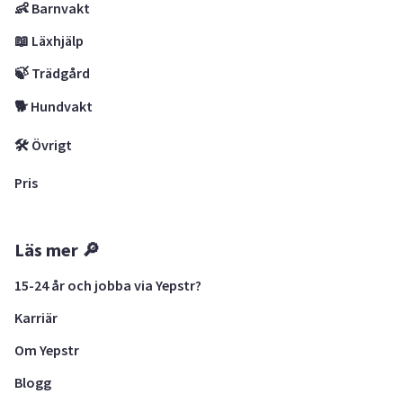
👶 Barnvakt
📖 Läxhjälp
🍃 Trädgård
🐕 Hundvakt
🛠 Övrigt
Pris
Läs mer 🔎
15-24 år och jobba via Yepstr?
Karriär
Om Yepstr
Blogg