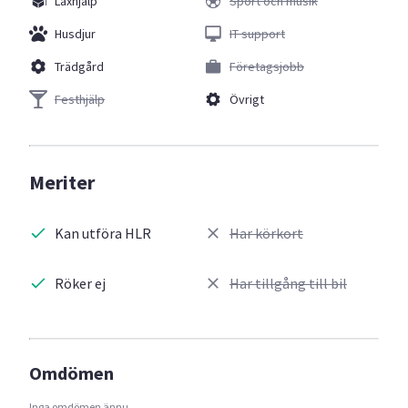
Läxhjälp
Sport och musik
Husdjur
IT support
Trädgård
Företagsjobb
Festhjälp
Övrigt
Meriter
Kan utföra HLR
Har körkort
Röker ej
Har tillgång till bil
Omdömen
Inga omdömen ännu