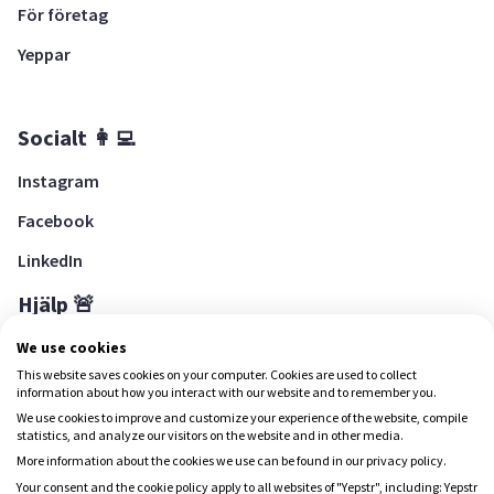
För företag
Yeppar
Socialt 👩‍💻
Instagram
Facebook
LinkedIn
Hjälp 🚨
Hjälpcenter
We use cookies
This website saves cookies on your computer. Cookies are used to collect
information about how you interact with our website and to remember you.
We use cookies to improve and customize your experience of the website, compile
Ladda ned Yepstr
statistics, and analyze our visitors on the website and in other media.
More information about the cookies we use can be found in our privacy policy.
Ladda ned Yepstr
Your consent and the cookie policy apply to all websites of "Yepstr", including: Yepstr