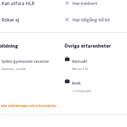
Kan utföra HLR
Har körkort
Röker ej
Har tillgång till bil
bildning
Övriga erfarenheter
Sjölins gymnasium vasastan
Barnvakt
Ekonomi, Juridik
Mer än 1 år
Butik
1-3 månader
 alla utbildningar och erfarenheter