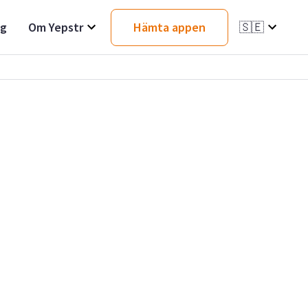
ag
Om Yepstr
Hämta appen
🇸🇪