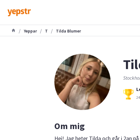
/
/
/
Yeppar
T
Tilda Blumer
Til
Stockho
L
24
Om mig
Hej! Jag heter Tilda och går i 2an på