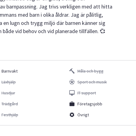
v barnpassning. Jag trivs verkligen med att hitta
ammans med barn i olika åldrar. Jag är pålitlig,
 en lugn och trygg miljö där barnen känner sig
både vid behov och vid planerade tillfällen. 💞
Barnvakt
Måla och bygg
Läxhjälp
Sport och musik
Husdjur
IT support
Trädgård
Företagsjobb
Festhjälp
Övrigt