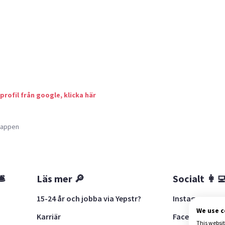
 profil från google, klicka här
a appen
🛎
Läs mer 🔎
Socialt 👩‍
15-24 år och jobba via Yepstr?
Instagram
We use 
Karriär
Facebook
This websit