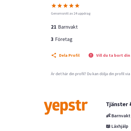
Genomsnitt av 24 uppdrag
21
Barnvakt
3
Företag
Dela Profil
Vill du ta bort din
Är det här din profil? Du kan dölja din profil vi
Tjänster 
👶 Barnvakt
📖 Läxhjälp