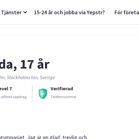
Tjänster
15-24 år och jobba via Yepstr?
För föret
da, 17 år
lm, Stockholms län, Sverige
evel 7
Verifierad
 utförda uppdrag
Telefonnummer
 gymnasiet. Jag är en glad, trevlig och