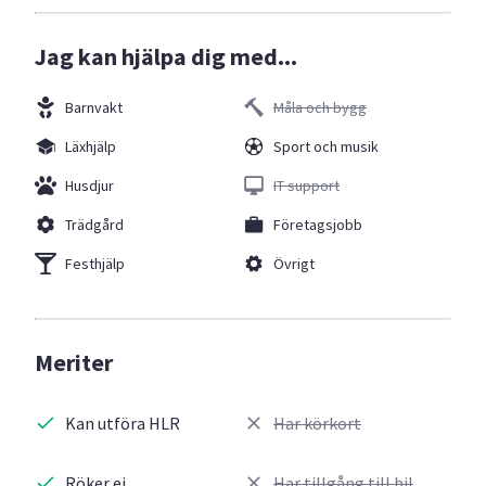
Jag kan hjälpa dig med...
Barnvakt
Måla och bygg
Läxhjälp
Sport och musik
Husdjur
IT support
Trädgård
Företagsjobb
Festhjälp
Övrigt
Meriter
Kan utföra HLR
Har körkort
Röker ej
Har tillgång till bil