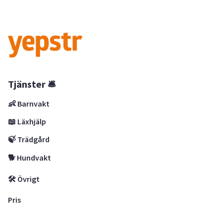
Tjänster 🛎
👶 Barnvakt
📖 Läxhjälp
🍃 Trädgård
🐕 Hundvakt
🛠 Övrigt
Pris