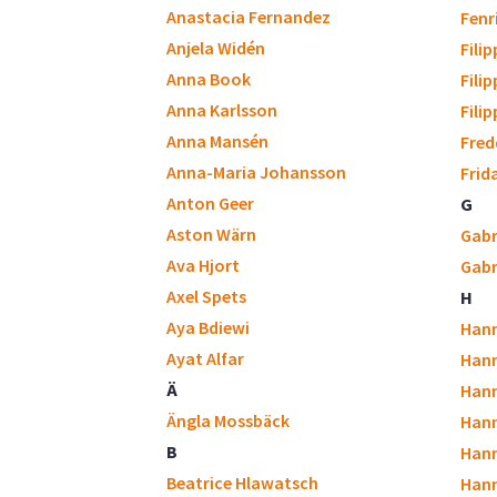
Anastacia Fernandez
Fenr
Anjela Widén
Fili
Anna Book
Fili
Anna Karlsson
Fili
Anna Mansén
Fred
Anna-Maria Johansson
Frid
Anton Geer
G
Aston Wärn
Gabr
Ava Hjort
Gabr
Axel Spets
H
Aya Bdiewi
Hann
Ayat Alfar
Hann
Ä
Hann
Ängla Mossbäck
Han
B
Han
Beatrice Hlawatsch
Hann