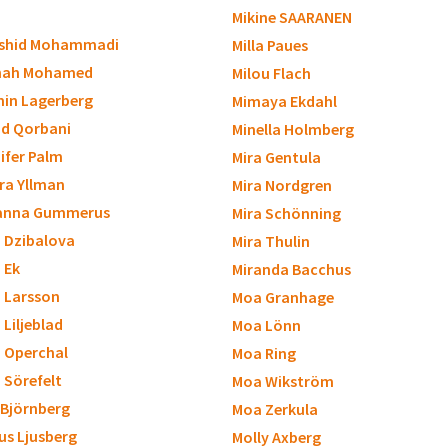
Mikine SAARANEN
shid Mohammadi
Milla Paues
nah Mohamed
Milou Flach
in Lagerberg
Mimaya Ekdahl
d Qorbani
Minella Holmberg
ifer Palm
Mira Gentula
ra Yllman
Mira Nordgren
anna Gummerus
Mira Schönning
a Dzibalova
Mira Thulin
a Ek
Miranda Bacchus
a Larsson
Moa Granhage
 Liljeblad
Moa Lönn
a Operchal
Moa Ring
a Sörefelt
Moa Wikström
 Björnberg
Moa Zerkula
us Ljusberg
Molly Axberg