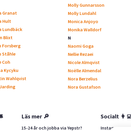
Molly Gunnarsson
a Granat
Molly Lundahl
a Hult
Monica Anjoyo
a Lundbäck
Monika Walldorf
n Blixt
N
n Forsberg
Naomi Goga
n Ståhle
Nellie Rezaei
e Coh
Nicole Almqvist
na Kycyku
Noëlle Almendal
tin Wahlqvist
Nora Berzelius
 Jarding
Nora Gustafson
🛎
Läs mer 🔎
Socialt 👩‍
15-24 år och jobba via Yepstr?
Instagram