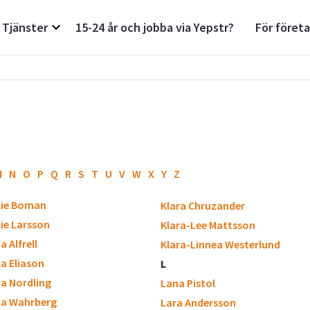
Tjänster
15-24 år och jobba via Yepstr?
För föret
M
N
O
P
Q
R
S
T
U
V
W
X
Y
Z
lie Boman
Klara Chruzander
ie Larsson
Klara-Lee Mattsson
a Alfrell
Klara-Linnea Westerlund
ia Eliason
L
ia Nordling
Lana Pistol
ia Wahrberg
Lara Andersson