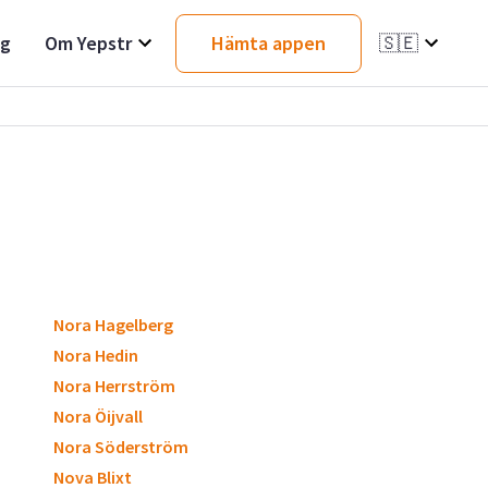
ag
Om Yepstr
Hämta appen
🇸🇪
Nora Hagelberg
Nora Hedin
Nora Herrström
Nora Öijvall
Nora Söderström
Nova Blixt