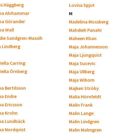
is Häggberg
Lovisa Spjut
ppa Alvhammar
M
ppa Görander
Madelina Mossberg
ppa Wall
Mahdieh Panahi
die Sandgren-Massih
Maheen Khan
a Lindberg
Maja Johannesson
Maja Ljungquist
iella Carring
Maja Sucevic
iella Örnberg
Maja Ullberg
Maja Wibom
a Bertilsson
Majken Ströby
a Endre
Malia Hörnfeldt
a Ericsson
Malin Frank
na Krohn
Malin Lange
na Lundbäck
Malin Lindgren
a Nordqvist
Malin Malmgren