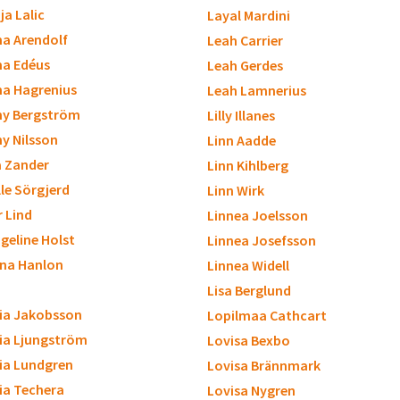
ja Lalic
Layal Mardini
a Arendolf
Leah Carrier
a Edéus
Leah Gerdes
a Hagrenius
Leah Lamnerius
y Bergström
Lilly Illanes
 Nilsson
Linn Aadde
a Zander
Linn Kihlberg
lle Sörgjerd
Linn Wirk
r Lind
Linnea Joelsson
geline Holst
Linnea Josefsson
ina Hanlon
Linnea Widell
Lisa Berglund
cia Jakobsson
Lopilmaa Cathcart
cia Ljungström
Lovisa Bexbo
cia Lundgren
Lovisa Brännmark
cia Techera
Lovisa Nygren