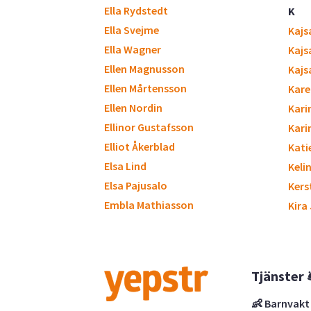
Ella Rydstedt
K
Ella Svejme
Kajs
Ella Wagner
Kajs
Ellen Magnusson
Kajs
Ellen Mårtensson
Kare
Ellen Nordin
Kari
Ellinor Gustafsson
Kari
Elliot Åkerblad
Kati
Elsa Lind
Keli
Elsa Pajusalo
Kers
Embla Mathiasson
Kira
Tjänster 
👶 Barnvakt