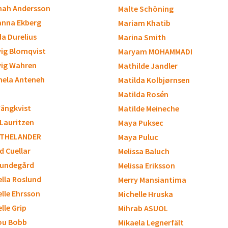
ah Andersson
Malte Schöning
nna Ekberg
Mariam Khatib
a Durelius
Marina Smith
ig Blomqvist
Maryam MOHAMMADI
ig Wahren
Mathilde Jandler
ela Anteneh
Matilda Kolbjørnsen
Matilda Rosén
Vängkvist
Matilde Meineche
 Lauritzen
Maya Puksec
 THELANDER
Maya Puluc
id Cuellar
Melissa Baluch
 Lundegård
Melissa Eriksson
ella Roslund
Merry Mansiantima
elle Ehrsson
Michelle Hruska
lle Grip
Mihrab ASUOL
ou Bobb
Mikaela Legnerfält