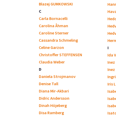
Blazej GUMKOWSKI
Hann
C
Hava
Carla Bornacelli
Hedd
Carolina Åhman
Hedv
Caroline Sterner
Hedv
Cassandra Schmeling
Herm
Celine Garzon
I
Christoffer STEFFENSEN
Ida 
Claudia Weber
Inez
D
Inez
Daniela Strojmanov
Ingr
Denise Tall
Iris
Diana Mir-Akbari
Isab
Didric Andersson
Isab
Dinah Höjeberg
Isabe
Disa Ramberg
Isat