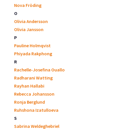
Nova Fröding
O
Olivia Andersson
Olivia Jansson
P
Pauline Holmqvist
Phiyada Rakphong
R
Rachelle-Josefina Ouallo
Radharani Watting
Rayhan Hallabi
Rebecca Johansson
Ronja Berglund
Ruhshona Izatulloeva
S
Sabrina Weldeghebriel