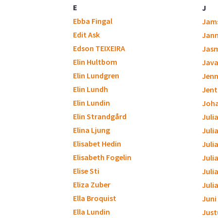
E
J
Ebba Fingal
Jam
Edit Ask
Jan
Edson TEIXEIRA
Jasm
Elin Hultbom
Java
Elin Lundgren
Jenn
Elin Lundh
Jent
Elin Lundin
Joh
Elin Strandgård
Juli
Elina Ljung
Juli
Elisabet Hedin
Juli
Elisabeth Fogelin
Julia
Elise Sti
Juli
Eliza Zuber
Juli
Ella Broquist
Juni
Ella Lundin
Just