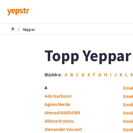
/
Yeppar
Topp Yeppar
Bläddra:
A
B
C
D
E
F
G
H
I
J
K
L
A
Eme
Ada Karlsson
Emel
Agnes Nerde
Emili
Ahmad KADDORA
Emil
Albina Kryeziu
Emil
Alexander Vincent
Emil