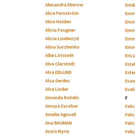
Alexandra Ekerow
Emili
Alice Fernström
Emm
Alice Holden
Emm
Alicia Fougner
Emm
Alicia Lindenryd
Emm
Alina Surzhenko
Emmy
Allie Lötstedt
Eric
Alva Clarstedt
Este
Alva EDLUND
Este
Alva Gerdes
Evan
Alva Linder
Evel
Amanda Rohdin
F
Amaya Escobar
Feli
Amelie Agnvall
Feli
Ana BAUMAN
Feli
Anaïs Myrin
Feli