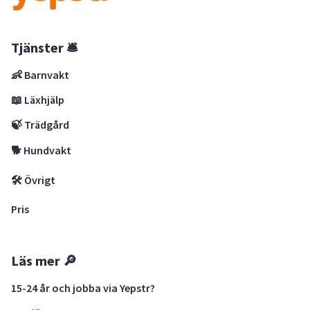
Tjänster 🛎
👶 Barnvakt
📖 Läxhjälp
🍃 Trädgård
🐕 Hundvakt
🛠 Övrigt
Pris
Läs mer 🔎
15-24 år och jobba via Yepstr?