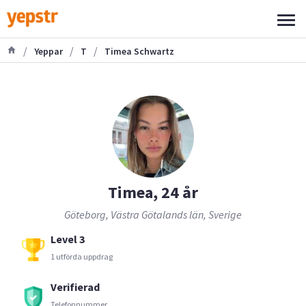
/
/
/
Yeppar
T
Timea Schwartz
Timea, 24 år
Göteborg, Västra Götalands län, Sverige
Level 3
1 utförda uppdrag
Verifierad
Telefonnummer