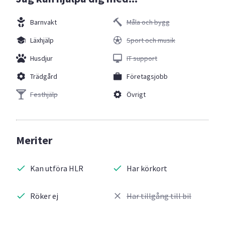
Barnvakt
Måla och bygg
Läxhjälp
Sport och musik
Husdjur
IT support
Trädgård
Företagsjobb
Festhjälp
Övrigt
Meriter
Kan utföra HLR
Har körkort
Röker ej
Har tillgång till bil