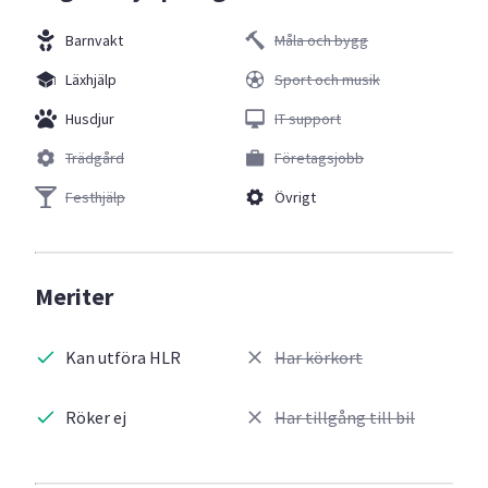
Barnvakt
Måla och bygg
Läxhjälp
Sport och musik
Husdjur
IT support
Trädgård
Företagsjobb
Festhjälp
Övrigt
Meriter
Kan utföra HLR
Har körkort
Röker ej
Har tillgång till bil