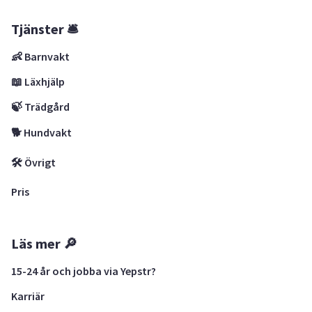
Tjänster 🛎
👶 Barnvakt
📖 Läxhjälp
🍃 Trädgård
🐕 Hundvakt
🛠 Övrigt
Pris
Läs mer 🔎
15-24 år och jobba via Yepstr?
Karriär