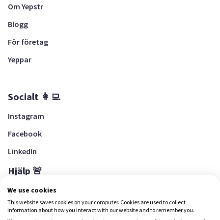
Om Yepstr
Blogg
För företag
Yeppar
Socialt 👩‍💻
Instagram
Facebook
LinkedIn
Hjälp 🚨
Hjälpcenter
We use cookies
This website saves cookies on your computer. Cookies are used to collect
information about how you interact with our website and to remember you.