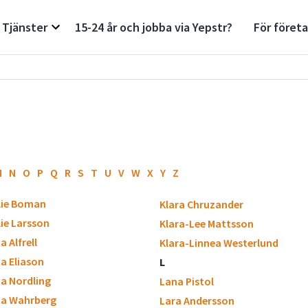
Tjänster
15-24 år och jobba via Yepstr?
För föret
M
N
O
P
Q
R
S
T
U
V
W
X
Y
Z
lie Boman
Klara Chruzander
ie Larsson
Klara-Lee Mattsson
a Alfrell
Klara-Linnea Westerlund
ia Eliason
L
ia Nordling
Lana Pistol
ia Wahrberg
Lara Andersson