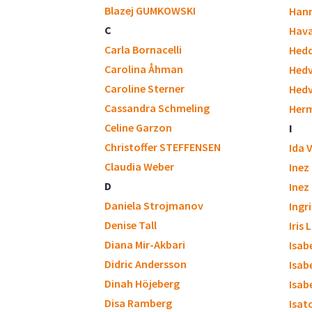
Blazej GUMKOWSKI
Hann
C
Hava
Carla Bornacelli
Hedd
Carolina Åhman
Hedv
Caroline Sterner
Hedv
Cassandra Schmeling
Herm
Celine Garzon
I
Christoffer STEFFENSEN
Ida 
Claudia Weber
Inez
D
Inez
Daniela Strojmanov
Ingr
Denise Tall
Iris
Diana Mir-Akbari
Isab
Didric Andersson
Isab
Dinah Höjeberg
Isabe
Disa Ramberg
Isat