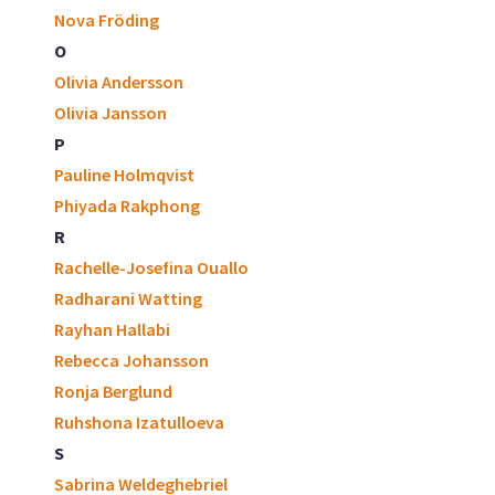
Nova Fröding
O
Olivia Andersson
Olivia Jansson
P
Pauline Holmqvist
Phiyada Rakphong
R
Rachelle-Josefina Ouallo
Radharani Watting
Rayhan Hallabi
Rebecca Johansson
Ronja Berglund
Ruhshona Izatulloeva
S
Sabrina Weldeghebriel