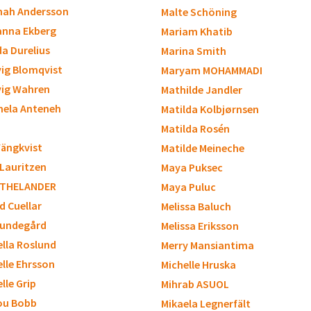
ah Andersson
Malte Schöning
nna Ekberg
Mariam Khatib
a Durelius
Marina Smith
ig Blomqvist
Maryam MOHAMMADI
ig Wahren
Mathilde Jandler
ela Anteneh
Matilda Kolbjørnsen
Matilda Rosén
Vängkvist
Matilde Meineche
 Lauritzen
Maya Puksec
 THELANDER
Maya Puluc
id Cuellar
Melissa Baluch
 Lundegård
Melissa Eriksson
ella Roslund
Merry Mansiantima
elle Ehrsson
Michelle Hruska
lle Grip
Mihrab ASUOL
ou Bobb
Mikaela Legnerfält