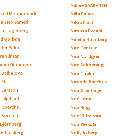
Mikine SAARANEN
shid Mohammadi
Milla Paues
nah Mohamed
Milou Flach
in Lagerberg
Mimaya Ekdahl
d Qorbani
Minella Holmberg
ifer Palm
Mira Gentula
ra Yllman
Mira Nordgren
anna Gummerus
Mira Schönning
a Dzibalova
Mira Thulin
a Ek
Miranda Bacchus
a Larsson
Moa Granhage
 Liljeblad
Moa Lönn
a Operchal
Moa Ring
a Sörefelt
Moa Wikström
 Björnberg
Moa Zerkula
us Ljusberg
Molly Axberg