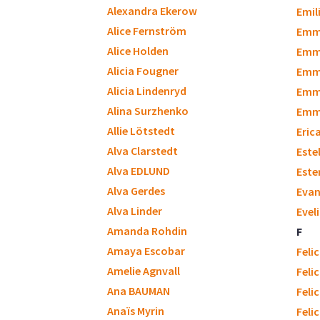
Alexandra Ekerow
Emili
Alice Fernström
Emm
Alice Holden
Emm
Alicia Fougner
Emm
Alicia Lindenryd
Emm
Alina Surzhenko
Emmy
Allie Lötstedt
Eric
Alva Clarstedt
Este
Alva EDLUND
Este
Alva Gerdes
Evan
Alva Linder
Evel
Amanda Rohdin
F
Amaya Escobar
Feli
Amelie Agnvall
Feli
Ana BAUMAN
Feli
Anaïs Myrin
Feli