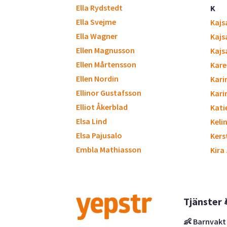
Ella Rydstedt
K
Ella Svejme
Kajs
Ella Wagner
Kajs
Ellen Magnusson
Kajs
Ellen Mårtensson
Kare
Ellen Nordin
Kari
Ellinor Gustafsson
Kari
Elliot Åkerblad
Kati
Elsa Lind
Keli
Elsa Pajusalo
Kers
Embla Mathiasson
Kira
Tjänster 
👶 Barnvakt