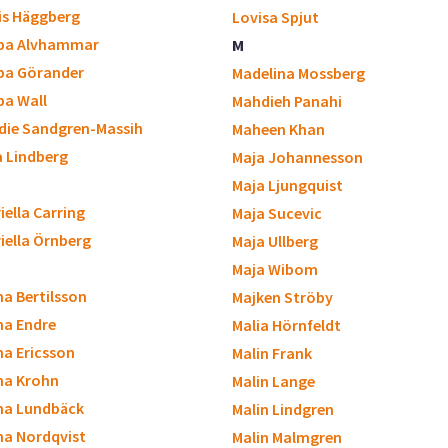
is Häggberg
Lovisa Spjut
ppa Alvhammar
M
ppa Görander
Madelina Mossberg
ppa Wall
Mahdieh Panahi
die Sandgren-Massih
Maheen Khan
a Lindberg
Maja Johannesson
Maja Ljungquist
iella Carring
Maja Sucevic
iella Örnberg
Maja Ullberg
Maja Wibom
a Bertilsson
Majken Ströby
a Endre
Malia Hörnfeldt
a Ericsson
Malin Frank
na Krohn
Malin Lange
na Lundbäck
Malin Lindgren
a Nordqvist
Malin Malmgren