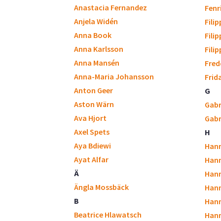
Anastacia Fernandez
Fenr
Anjela Widén
Fili
Anna Book
Fili
Anna Karlsson
Fili
Anna Mansén
Fred
Anna-Maria Johansson
Frid
Anton Geer
G
Aston Wärn
Gabr
Ava Hjort
Gabr
Axel Spets
H
Aya Bdiewi
Hann
Ayat Alfar
Hann
Ä
Hann
Ängla Mossbäck
Han
B
Han
Beatrice Hlawatsch
Hann