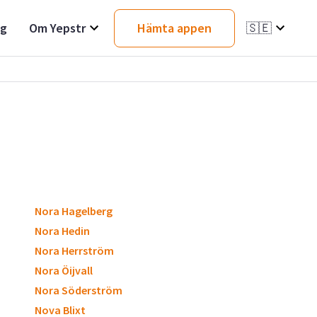
ag
Om Yepstr
Hämta appen
🇸🇪
Nora Hagelberg
Nora Hedin
Nora Herrström
Nora Öijvall
Nora Söderström
Nova Blixt