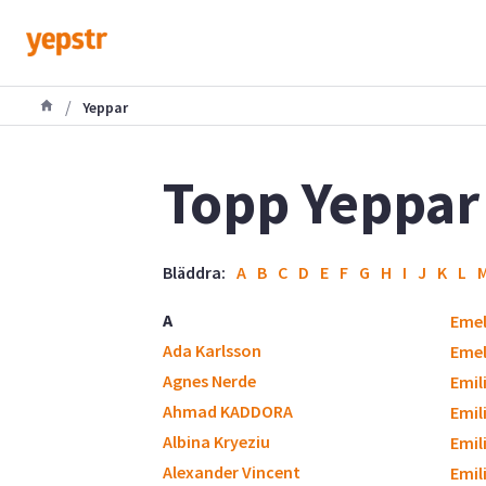
/
Yeppar
Topp Yeppar
Bläddra:
A
B
C
D
E
F
G
H
I
J
K
L
A
Eme
Ada Karlsson
Emel
Agnes Nerde
Emili
Ahmad KADDORA
Emil
Albina Kryeziu
Emil
Alexander Vincent
Emil