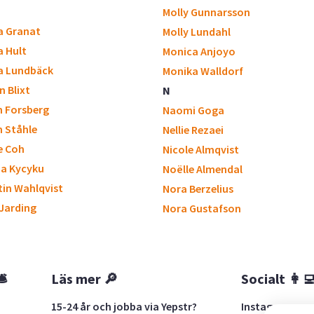
Molly Gunnarsson
a Granat
Molly Lundahl
a Hult
Monica Anjoyo
a Lundbäck
Monika Walldorf
n Blixt
N
n Forsberg
Naomi Goga
n Ståhle
Nellie Rezaei
e Coh
Nicole Almqvist
na Kycyku
Noëlle Almendal
tin Wahlqvist
Nora Berzelius
 Jarding
Nora Gustafson
🛎
Läs mer 🔎
Socialt 👩‍
15-24 år och jobba via Yepstr?
Instagram