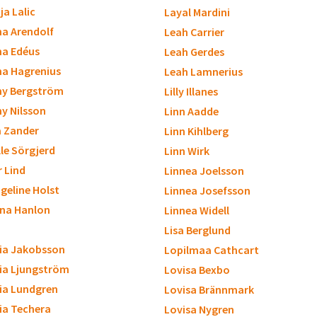
ja Lalic
Layal Mardini
a Arendolf
Leah Carrier
a Edéus
Leah Gerdes
a Hagrenius
Leah Lamnerius
y Bergström
Lilly Illanes
 Nilsson
Linn Aadde
a Zander
Linn Kihlberg
lle Sörgjerd
Linn Wirk
r Lind
Linnea Joelsson
geline Holst
Linnea Josefsson
ina Hanlon
Linnea Widell
Lisa Berglund
cia Jakobsson
Lopilmaa Cathcart
cia Ljungström
Lovisa Bexbo
cia Lundgren
Lovisa Brännmark
cia Techera
Lovisa Nygren